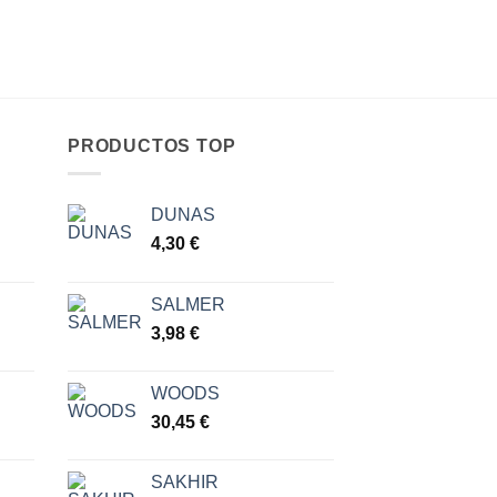
PRODUCTOS TOP
DUNAS
go
4,30
€
ios:
SALMER
de
3,98
€
 €
a
 €
WOODS
30,45
€
SAKHIR