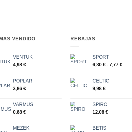
 MAS VENDIDO
REBAJAS
VENTUK
SPORT
Ran
4,98
€
6,30
€
-
7,77
€
de
prec
POPLAR
CELTIC
des
3,86
€
9,98
€
6,30
hast
7,77
VARMUS
SPIRO
0,68
€
12,08
€
MEZEK
BETIS