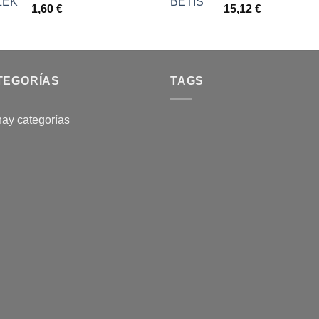
1,60
€
15,12
€
TEGORÍAS
TAGS
ay categorías