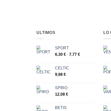
ULTIMOS
LO
SPORT
Rango
6,30
€
-
7,77
€
de
precios:
CELTIC
desde
9,98
€
6,30 €
hasta
7,77 €
SPIRO
12,08
€
BETIS