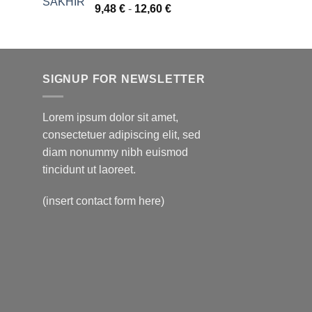
Rango
9,48
€
-
12,60
€
de
precios:
desde
9,48 €
SIGNUP FOR NEWSLETTER
hasta
12,60 €
Lorem ipsum dolor sit amet,
consectetuer adipiscing elit, sed
diam nonummy nibh euismod
tincidunt ut laoreet.
(insert contact form here)