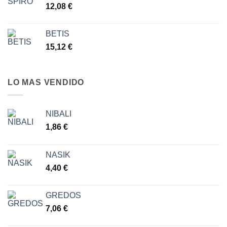
12,08
€
BETIS
15,12
€
LO MAS VENDIDO
NIBALI
1,86
€
NASIK
4,40
€
GREDOS
7,06
€