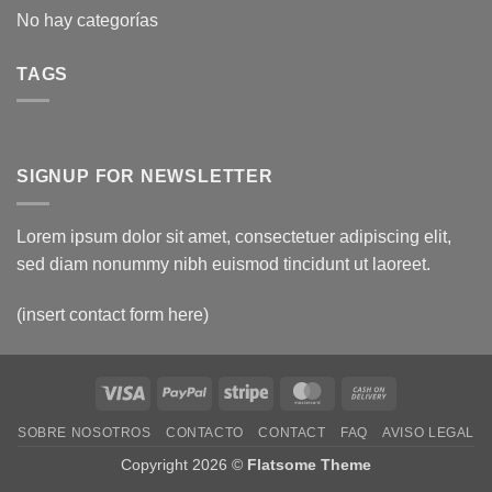
No hay categorías
TAGS
SIGNUP FOR NEWSLETTER
Lorem ipsum dolor sit amet, consectetuer adipiscing elit,
sed diam nonummy nibh euismod tincidunt ut laoreet.
(insert contact form here)
Visa
PayPal
Stripe
MasterCard
Cash
On
SOBRE NOSOTROS
CONTACTO
CONTACT
FAQ
AVISO LEGAL
Delivery
Copyright 2026 ©
Flatsome Theme