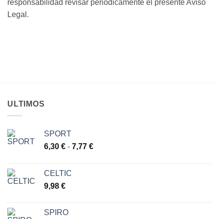
responsabilidad revisar periódicamente el presente Aviso
Legal.
ULTIMOS
SPORT
Rango
6,30
€
-
7,77
€
de
precios:
CELTIC
desde
9,98
€
6,30 €
hasta
7,77 €
SPIRO