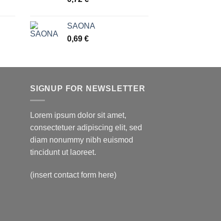
28,98 €
hasta
33,18 €
SAONA
0,69
€
SIGNUP FOR NEWSLETTER
Lorem ipsum dolor sit amet,
consectetuer adipiscing elit, sed
diam nonummy nibh euismod
tincidunt ut laoreet.
(insert contact form here)