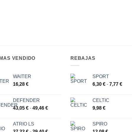
 MAS VENDIDO
REBAJAS
WAITER
SPORT
Ran
16,28
€
6,30
€
-
7,77
€
de
prec
DEFENDER
CELTIC
des
Rango
43,05
€
-
49,46
€
9,98
€
6,30
de
hast
precios:
7,77
ATRIO LS
SPIRO
desde
Rango
27,22
€
-
29,40
€
12,08
€