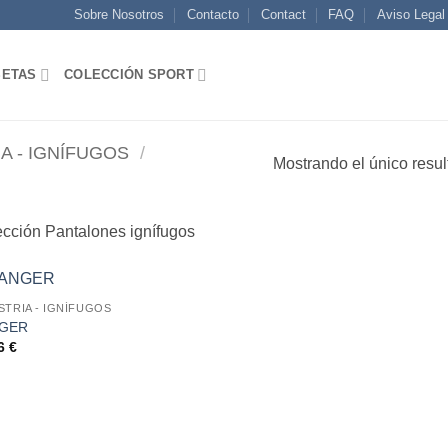
Sobre Nosotros
Contacto
Contact
FAQ
Aviso Legal
SETAS
COLECCIÓN SPORT
A - IGNÍFUGOS
/
Mostrando el único resu
cción Pantalones ignífugos
STRIA - IGNÍFUGOS
GER
AÑADIR
56
€
A LA
LISTA
DE
DESEOS