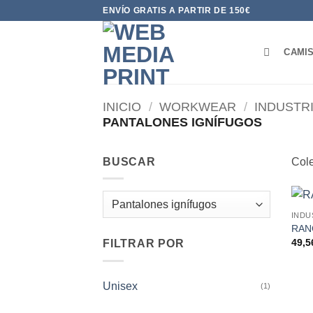
Saltar
ENVÍO GRATIS A PARTIR DE 150€
al
contenido
CAMI
INICIO
/
WORKWEAR
/
INDUSTRI
PANTALONES IGNÍFUGOS
BUSCAR
Cole
INDU
RAN
49,
FILTRAR POR
Unisex
(1)