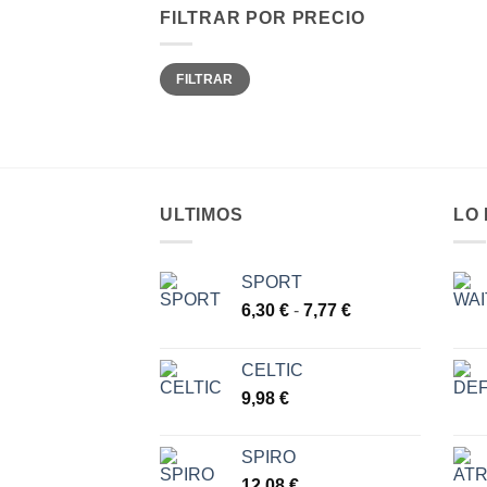
FILTRAR POR PRECIO
Precio
Precio
FILTRAR
mínimo
máximo
ULTIMOS
LO
SPORT
Rango
6,30
€
-
7,77
€
de
precios:
CELTIC
desde
9,98
€
6,30 €
hasta
7,77 €
SPIRO
12,08
€