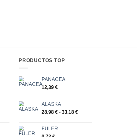
PRODUCTOS TOP
PANACEA
go
12,39
€
ios:
ALASKA
de
Rango
28,98
€
-
33,18
€
 €
de
a
precios:
 €
FULER
desde
0,72
€