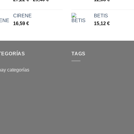
43,05 €
de
hasta
precios:
49,46 €
CIRENE
BETIS
desde
16,59
€
15,12
€
27,22 €
hasta
29,40 €
TEGORÍAS
TAGS
ay categorías