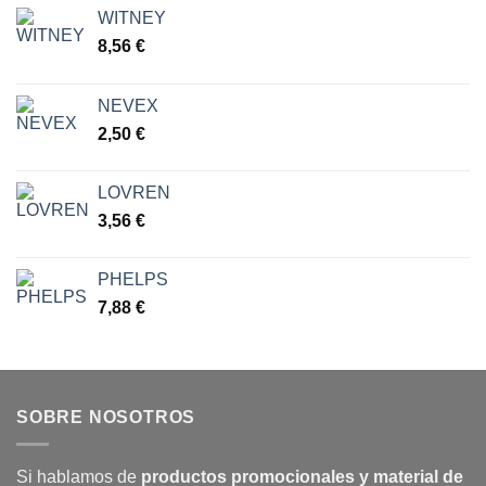
WITNEY
8,56
€
NEVEX
2,50
€
LOVREN
3,56
€
PHELPS
7,88
€
SOBRE NOSOTROS
Si hablamos de
productos promocionales y material de