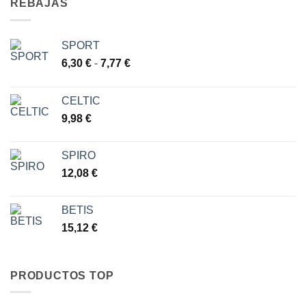
REBAJAS
SPORT
Rango
6,30
€
-
7,77
€
de
precios:
CELTIC
desde
9,98
€
6,30 €
hasta
7,77 €
SPIRO
12,08
€
BETIS
15,12
€
PRODUCTOS TOP