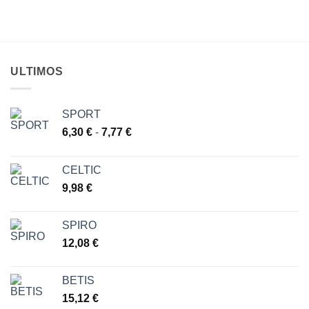
precios:
DE
desde
DESEOS
43,05 €
hasta
49,46 €
ULTIMOS
SPORT
Rango
6,30
€
-
7,77
€
de
precios:
CELTIC
desde
9,98
€
6,30 €
hasta
7,77 €
SPIRO
12,08
€
BETIS
15,12
€