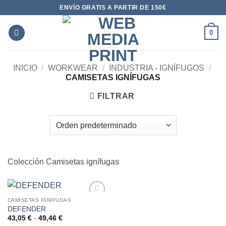
Saltar
ENVÍO GRATIS A PARTIR DE 150€
al
contenido
0
INICIO
/
WORKWEAR
/
INDUSTRIA - IGNÍFUGOS
/
CAMISETAS IGNÍFUGAS
FILTRAR
Colección Camisetas ignífugas
CAMISETAS IGNÍFUGAS
DEFENDER
AÑADIR
A LA
Rango
43,05
€
-
49,46
€
de
LISTA