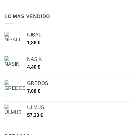
LO MAS VENDIDO
NIBALI
1,86
€
NASIK
4,40
€
GREDOS
7,06
€
ULMUS
57,33
€