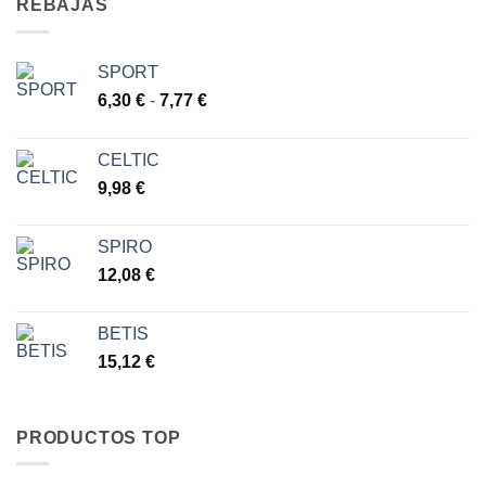
REBAJAS
SPORT
Rango
6,30
€
-
7,77
€
de
precios:
CELTIC
desde
9,98
€
6,30 €
hasta
7,77 €
SPIRO
12,08
€
BETIS
15,12
€
PRODUCTOS TOP