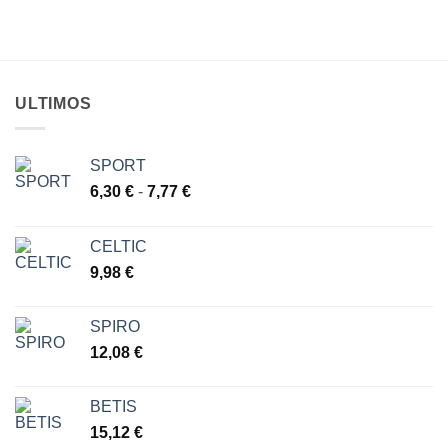
precios:
DE
desde
DESEOS
25,10 €
hasta
28,56 €
ULTIMOS
SPORT
Rango
6,30
€
-
7,77
€
de
precios:
CELTIC
desde
9,98
€
6,30 €
hasta
7,77 €
SPIRO
12,08
€
BETIS
15,12
€