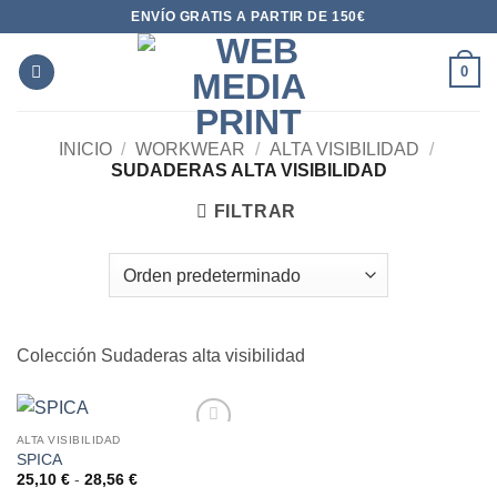
Saltar
ENVÍO GRATIS A PARTIR DE 150€
al
contenido
0
INICIO
/
WORKWEAR
/
ALTA VISIBILIDAD
/
SUDADERAS ALTA VISIBILIDAD
FILTRAR
Colección Sudaderas alta visibilidad
ALTA VISIBILIDAD
SPICA
AÑADIR
A LA
Rango
25,10
€
-
28,56
€
de
LISTA