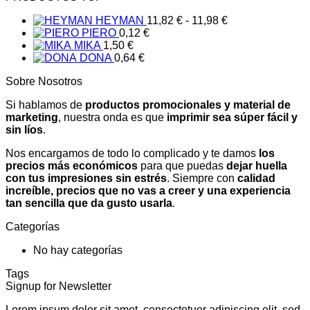
7,77 €
Rango
HEYMAN
11,82
€
-
11,98
€
de
PIERO
0,12
€
precios:
MIKA
1,50
€
desde
DONA
0,64
€
11,82 €
Sobre Nosotros
hasta
11,98 €
Si hablamos de
productos promocionales y material de
marketing
, nuestra onda es que
imprimir sea súper fácil y
sin líos
.
Nos encargamos de todo lo complicado y te damos
los
precios más económicos
para que puedas
dejar huella
con tus impresiones sin estrés
. Siempre con
calidad
increíble, precios que no vas a creer y una experiencia
tan sencilla que da gusto usarla
.
Categorías
No hay categorías
Tags
Signup for Newsletter
Lorem ipsum dolor sit amet, consectetuer adipiscing elit, sed