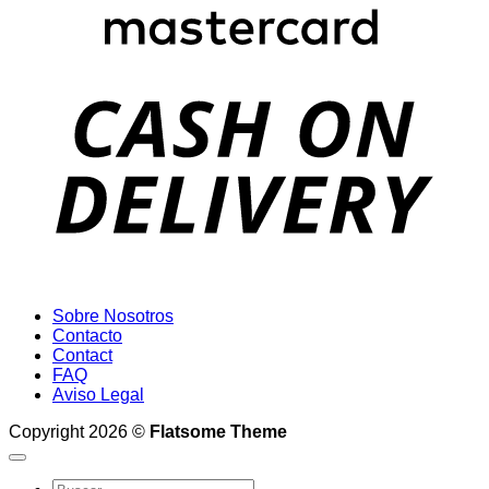
D
Sobre Nosotros
Contacto
Contact
FAQ
Aviso Legal
Copyright 2026 ©
Flatsome Theme
Buscar