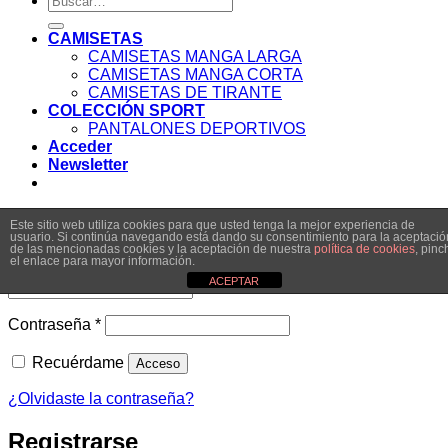
por:
CAMISETAS
CAMISETAS MANGA LARGA
CAMISETAS MANGA CORTA
CAMISETAS DE TIRANTE
COLECCIÓN SPORT
PANTALONES DEPORTIVOS
Acceder
Newsletter
Acceder
Este sitio web utiliza cookies para que usted tenga la mejor experiencia de
usuario. Si continúa navegando está dando su consentimiento para la aceptació
de las mencionadas cookies y la aceptación de nuestra
política de cookies
, pinc
el enlace para mayor información.
Obligatorio
Nombre de usuario o correo electrónico
*
ACEPTAR
Obligatorio
Contraseña
*
Recuérdame
Acceso
¿Olvidaste la contraseña?
Registrarse