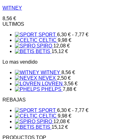
WITNEY
8,56
€
ULTIMOS
Rango
SPORT
6,30
€
-
7,77
€
de
CELTIC
9,98
€
precios:
SPIRO
12,08
€
desde
BETIS
15,12
€
6,30 €
Lo mas vendido
hasta
7,77 €
WITNEY
8,56
€
NEVEX
2,50
€
LOVREN
3,56
€
PHELPS
7,88
€
REBAJAS
Rango
SPORT
6,30
€
-
7,77
€
de
CELTIC
9,98
€
precios:
SPIRO
12,08
€
desde
BETIS
15,12
€
6,30 €
PRODUCTOS TOP
hasta