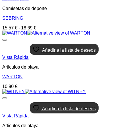
Camisetas de deporte
SEBRING
Rango
15,57
€
-
18,69
€
de
precios:
desde
15,57 €
Añadir a la lista de deseos
hasta
Vista Rápida
18,69 €
Artículos de playa
WARTON
10,90
€
Añadir a la lista de deseos
Vista Rápida
Artículos de playa