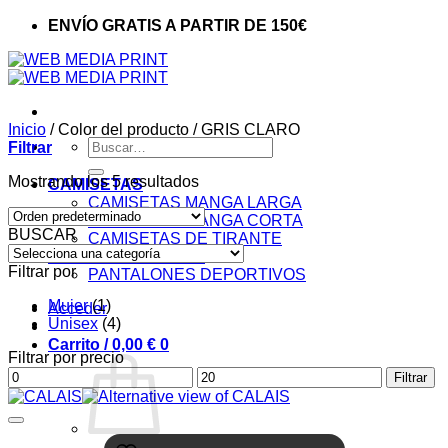
ENVÍO GRATIS A PARTIR DE 150€
Inicio
/
Color del producto
/
GRIS CLARO
Buscar
Filtrar
por:
Mostrando los 5 resultados
CAMISETAS
CAMISETAS MANGA LARGA
CAMISETAS MANGA CORTA
BUSCAR
CAMISETAS DE TIRANTE
COLECCIÓN SPORT
Filtrar por
PANTALONES DEPORTIVOS
Mujer
(1)
Acceder
Unisex
(4)
Carrito /
0,00
€
0
Filtrar por precio
Precio
Precio
Filtrar
mínimo
máximo