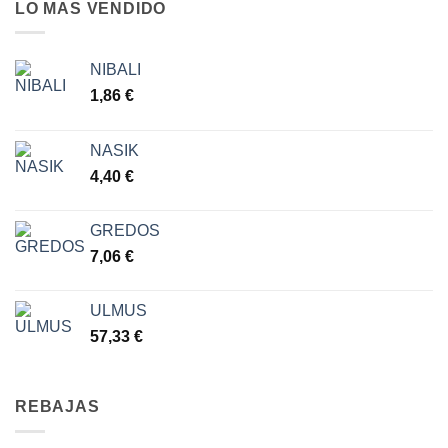
LO MAS VENDIDO
NIBALI
1,86
€
NASIK
4,40
€
GREDOS
7,06
€
ULMUS
57,33
€
REBAJAS