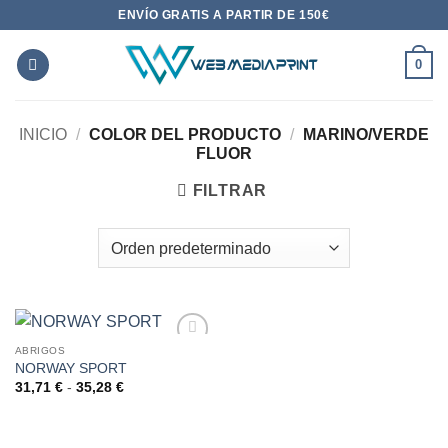
Saltar
ENVÍO GRATIS A PARTIR DE 150€
al
contenido
0
INICIO
/
COLOR DEL PRODUCTO
/
MARINO/VERDE
FLUOR
FILTRAR
ABRIGOS
NORWAY SPORT
AÑADIR
A LA
Rango
31,71
€
-
35,28
€
de
LISTA
precios:
DE
desde
DESEOS
31,71 €