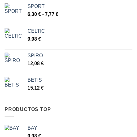
SPORT
Rango
6,30
€
-
7,77
€
de
precios:
CELTIC
desde
9,98
€
6,30 €
hasta
7,77 €
SPIRO
12,08
€
BETIS
15,12
€
PRODUCTOS TOP
BAY
0,98
€