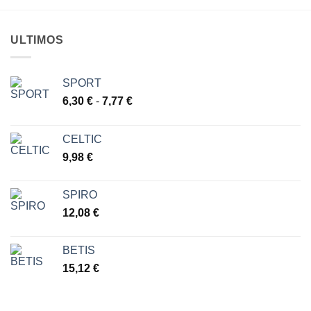
hasta
35,28 €
ULTIMOS
SPORT
Rango
6,30
€
-
7,77
€
de
precios:
CELTIC
desde
9,98
€
6,30 €
hasta
7,77 €
SPIRO
12,08
€
BETIS
15,12
€