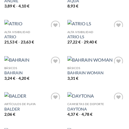
ANDRE
AQUA
Rango
3,89
€
-
4,10
€
8,93
€
de
precios:
desde
3,89 €
hasta
4,10 €
ALTA VISIBILIDAD
ALTA VISIBILIDAD
ATRIO
ATRIO LS
AÑADIR
AÑADIR
A LA
A LA
Rango
Rango
21,53
€
-
23,63
€
27,22
€
-
29,40
€
de
de
LISTA
LISTA
precios:
precios:
DE
DE
desde
desde
DESEOS
DESEOS
21,53 €
27,22 €
hasta
hasta
23,63 €
29,40 €
BÁSICOS
BÁSICOS
BAHRAIN
BAHRAIN WOMAN
AÑADIR
AÑADIR
A LA
A LA
Rango
3,24
€
-
4,20
€
3,31
€
de
LISTA
LISTA
precios:
DE
DE
desde
DESEOS
DESEOS
3,24 €
hasta
4,20 €
ARTÍCULOS DE PLAYA
CAMISETAS DE DEPORTE
BALDER
DAYTONA
AÑADIR
AÑADIR
A LA
A LA
Rango
2,06
€
4,37
€
-
4,78
€
de
LISTA
LISTA
precios:
DE
DE
desde
DESEOS
DESEOS