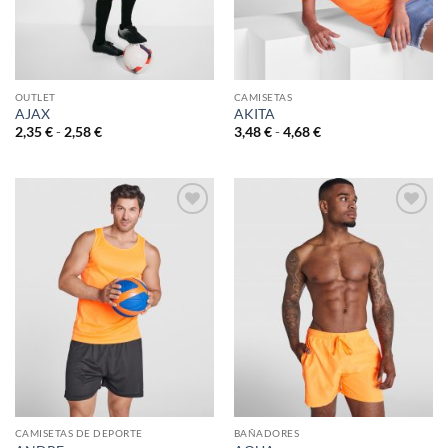
OUTLET
CAMISETAS
AJAX
AKITA
Rango
Rango
2,35
€
-
2,58
€
3,48
€
-
4,68
€
de
de
precios:
precios:
desde
desde
2,35 €
3,48 €
hasta
hasta
2,58 €
4,68 €
AÑADIR
AÑADIR
A LA
A LA
LISTA
LISTA
DE
DE
DESEOS
DESEOS
CAMISETAS DE DEPORTE
BAÑADORES