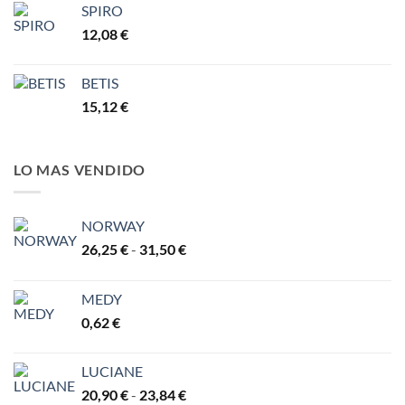
7,77 €
SPIRO
12,08
€
BETIS
15,12
€
LO MAS VENDIDO
NORWAY
Rango
26,25
€
-
31,50
€
de
precios:
MEDY
desde
0,62
€
26,25 €
hasta
31,50 €
LUCIANE
Rango
20,90
€
-
23,84
€