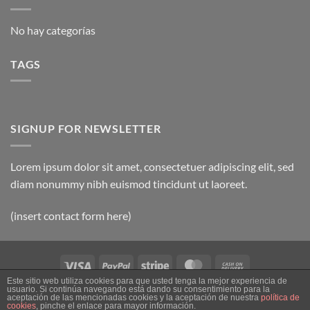
No hay categorías
TAGS
SIGNUP FOR NEWSLETTER
Lorem ipsum dolor sit amet, consectetuer adipiscing elit, sed
diam nonummy nibh euismod tincidunt ut laoreet.
(insert contact form here)
Visa
PayPal
Stripe
MasterCard
Cash
On
Este sitio web utiliza cookies para que usted tenga la mejor experiencia de
usuario. Si continúa navegando está dando su consentimiento para la
SOBRE NOSOTROS
CONTACTO
CONTACT
FAQ
AVISO LEGAL
Delivery
aceptación de las mencionadas cookies y la aceptación de nuestra
política de
cookies
, pinche el enlace para mayor información.