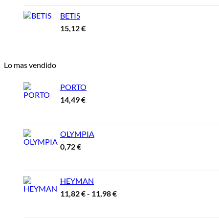
BETIS
15,12
€
Lo mas vendido
PORTO
14,49
€
OLYMPIA
0,72
€
HEYMAN
Rango
11,82
€
-
11,98
€
de
precios: