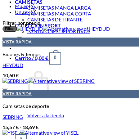
CAMISETAS
Mujer
(1)
CAMISETAS MANGA LARGA
Unisex
(2)
CAMISETAS MANGA CORTA
CAMISETAS DE TIRANTE
Filtrar por precio
COLECCIÓN SPORT
Filtrar
PANTALONES DEPORTIVOS
Acceder
VISTA RÁPIDA
Bidones & Termos
Carrito /
0,00
€
0
HEYDUD
10,60
€
VISTA RÁPIDA
Camisetas de deporte
Volver a la tienda
SEBRING
Rango
15,57
€
-
18,69
€
de
precios: