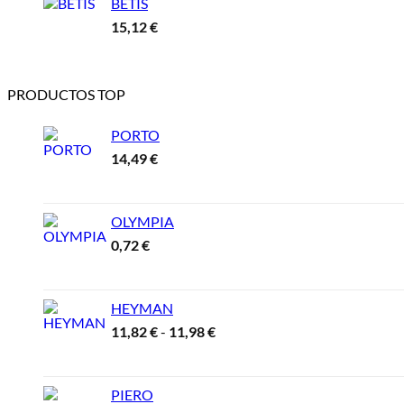
BETIS
15,12
€
PRODUCTOS TOP
PORTO
14,49
€
OLYMPIA
0,72
€
HEYMAN
Rango
11,82
€
-
11,98
€
de
precios:
desde
PIERO