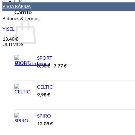
0
desde
VISTA RÁPIDA
15,57 €
Carrito
hasta
18,69 €
Bidones & Termos
YISEL
13,40
€
ULTIMOS
SPORT
Volver a la tienda
Rango
6,30
€
-
7,77
€
de
precios:
desde
CELTIC
6,30 €
9,98
€
hasta
7,77 €
SPIRO
12,08
€