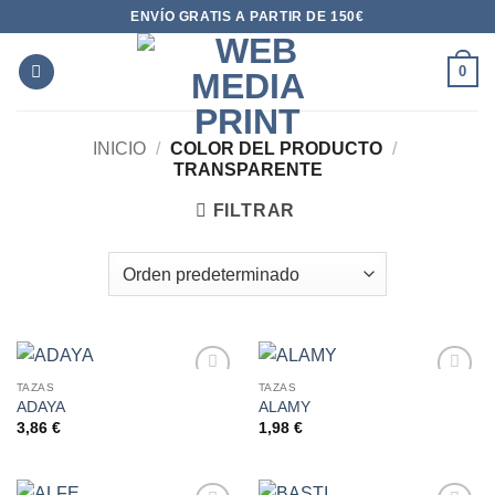
Saltar
ENVÍO GRATIS A PARTIR DE 150€
al
contenido
0
INICIO
/
COLOR DEL PRODUCTO
/
TRANSPARENTE
FILTRAR
TAZAS
TAZAS
ADAYA
ALAMY
AÑADIR
AÑADIR
A LA
A LA
3,86
€
1,98
€
LISTA
LISTA
DE
DE
DESEOS
DESEOS