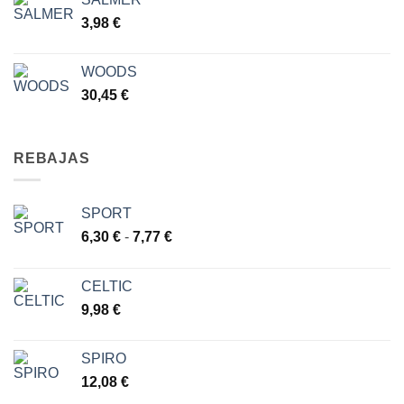
3,98
€
WOODS
30,45
€
REBAJAS
SPORT
Rango
6,30
€
-
7,77
€
de
precios:
CELTIC
desde
9,98
€
6,30 €
hasta
7,77 €
SPIRO
12,08
€