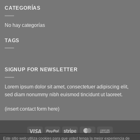
CATEGORÍAS
No hay categorías
TAGS
SIGNUP FOR NEWSLETTER
Lorem ipsum dolor sit amet, consectetuer adipiscing elit,
sed diam nonummy nibh euismod tincidunt ut laoreet.
(insert contact form here)
Visa
PayPal
Stripe
MasterCard
Cash
On
Este sitio web utiliza cookies para que usted tenga la mejor experiencia de