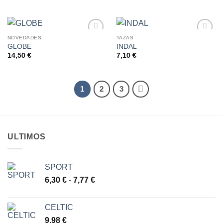
LISTA
LISTA
DE
DE
DESEOS
DESEOS
NOVEDADES
TAZAS
GLOBE
INDAL
AÑADIR
AÑADIR
A LA
A LA
14,50
€
7,10
€
LISTA
LISTA
DE
DE
DESEOS
DESEOS
1
2
3
ULTIMOS
SPORT
Rango
6,30
€
-
7,77
€
de
precios:
CELTIC
desde
9,98
€
6,30 €