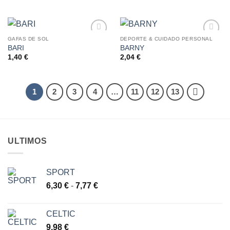
LISTA
LISTA
precios:
DE
DE
desde
DESEOS
DESEOS
2,58 €
hasta
2,68 €
GAFAS DE SOL
DEPORTE & CUIDADO PERSONAL
BARI
BARNY
AÑADIR
AÑADIR
A LA
A LA
1,40
€
2,04
€
LISTA
LISTA
DE
DE
DESEOS
DESEOS
1
2
3
4
…
11
12
13
ULTIMOS
SPORT
Rango
6,30
€
-
7,77
€
de
precios:
CELTIC
desde
9,98
€
6,30 €