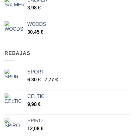
3,98
€
WOODS
30,45
€
REBAJAS
SPORT
Rango
6,30
€
-
7,77
€
de
precios:
CELTIC
desde
9,98
€
6,30 €
hasta
7,77 €
SPIRO
12,08
€