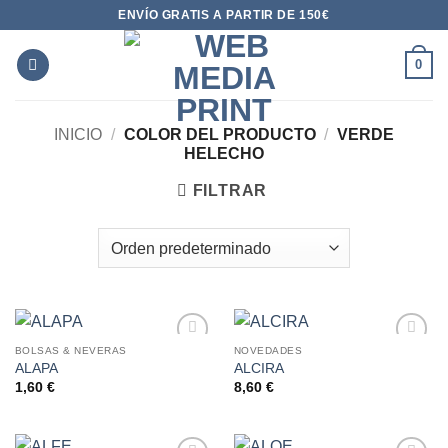
Saltar
ENVÍO GRATIS A PARTIR DE 150€
al
contenido
0
INICIO
/
COLOR DEL PRODUCTO
/
VERDE
HELECHO
FILTRAR
BOLSAS & NEVERAS
NOVEDADES
ALAPA
ALCIRA
AÑADIR
AÑADIR
A LA
A LA
1,60
€
8,60
€
LISTA
LISTA
DE
DE
DESEOS
DESEOS