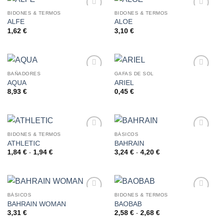
BIDONES & TERMOS
BIDONES & TERMOS
ALFE
ALOE
AÑADIR
AÑADIR
A LA
A LA
1,62
€
3,10
€
LISTA
LISTA
DE
DE
DESEOS
DESEOS
BAÑADORES
GAFAS DE SOL
AQUA
ARIEL
AÑADIR
AÑADIR
A LA
A LA
8,93
€
0,45
€
LISTA
LISTA
DE
DE
DESEOS
DESEOS
BIDONES & TERMOS
BÁSICOS
ATHLETIC
BAHRAIN
AÑADIR
AÑADIR
A LA
A LA
Rango
Rango
1,84
€
-
1,94
€
3,24
€
-
4,20
€
de
de
LISTA
LISTA
precios:
precios:
DE
DE
desde
desde
DESEOS
DESEOS
1,84 €
3,24 €
hasta
hasta
1,94 €
4,20 €
BÁSICOS
BIDONES & TERMOS
BAHRAIN WOMAN
BAOBAB
AÑADIR
AÑADIR
A LA
A LA
Rango
3,31
€
2,58
€
-
2,68
€
de