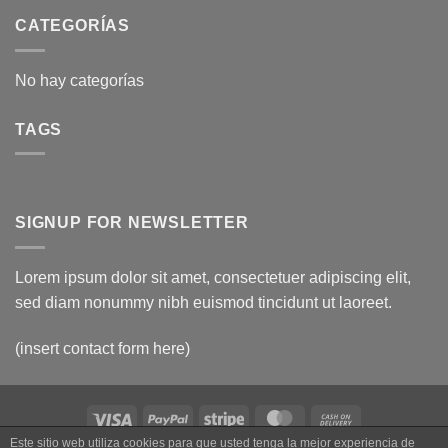
CATEGORÍAS
No hay categorías
TAGS
SIGNUP FOR NEWSLETTER
Lorem ipsum dolor sit amet, consectetuer adipiscing elit,
sed diam nonummy nibh euismod tincidunt ut laoreet.
(insert contact form here)
Visa
PayPal
Stripe
MasterCard
Cash
On
Este sitio web utiliza cookies para que usted tenga la mejor experiencia de