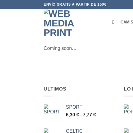
Saltar
ENVÍO GRATIS A PARTIR DE 150€
al
contenido
CAMI
Coming soon…
ULTIMOS
LO
SPORT
Rango
6,30
€
-
7,77
€
de
precios:
CELTIC