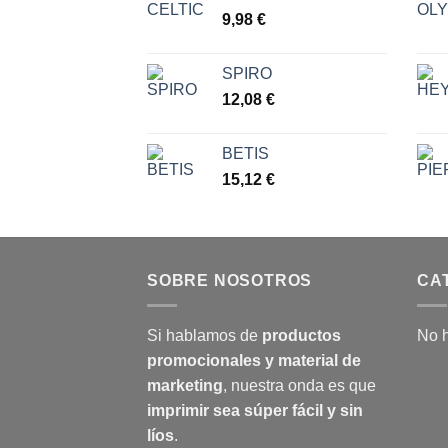
desde
9,98
€
6,30 €
hasta
7,77 €
SPIRO
12,08
€
BETIS
15,12
€
SOBRE NOSOTROS
CA
Si hablamos de
productos
No h
promocionales y material de
marketing
, nuestra onda es que
imprimir sea súper fácil y sin
líos
.