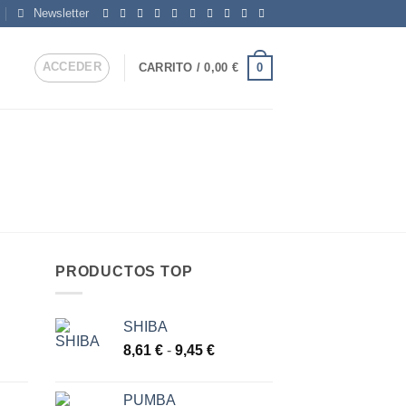
Newsletter
ACCEDER
0
CARRITO /
0,00
€
PRODUCTOS TOP
SHIBA
go
Rango
8,61
€
-
9,45
€
de
ios:
precios:
PUMBA