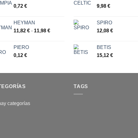
des
0,72
€
9,98
€
6,30
hast
7,77
HEYMAN
SPIRO
Rango
11,82
€
-
11,98
€
12,08
€
de
precios:
PIERO
BETIS
desde
0,12
€
15,12
€
11,82 €
hasta
11,98 €
TEGORÍAS
TAGS
ay categorías