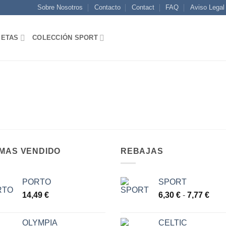
Sobre Nosotros
Contacto
Contact
FAQ
Aviso Legal
SETAS
COLECCIÓN SPORT
 MAS VENDIDO
REBAJAS
PORTO
SPORT
Ran
14,49
€
6,30
€
-
7,77
€
de
prec
OLYMPIA
CELTIC