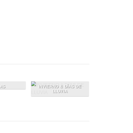
Loved by our Customers
orem ipsum dolor sit amet, consectetuer
adipiscing elit, sed.
AS
NOVEDAD
INVIERNO & DÍAS DE
LLUVIA