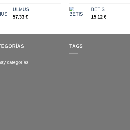
ULMUS
BETIS
57,33
€
15,12
€
TEGORÍAS
TAGS
ay categorías