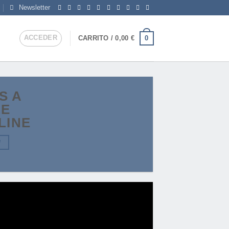
Newsletter
ACCEDER
0
CARRITO /
0,00
€
IS A
LE
LINE
W