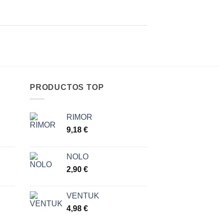
PRODUCTOS TOP
RIMOR
go
9,18
€
ios:
NOLO
de
2,90
€
 €
a
 €
VENTUK
4,98
€