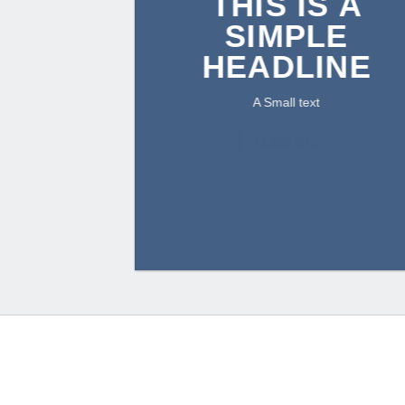
THIS IS A
SIMPLE
HEADLINE
A Small text
CLICK ME!