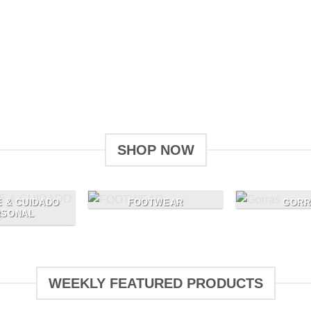
ve
Give a Gift to a Friend
Lorem ipsum dolor sit amet, consectetuer
L
adipiscing elit, sed dia.
er
SHOP NOW
FOOTWEAR
GORR
 & CUIDADO
RSONAL
WEEKLY FEATURED PRODUCTS