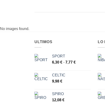
No images found.
ULTIMOS
LO
SPORT
Rango
6,30
€
-
7,77
€
de
precios:
CELTIC
desde
9,98
€
6,30 €
hasta
7,77 €
SPIRO
12,08
€