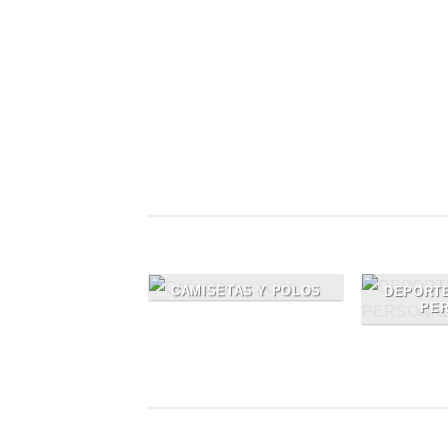
Free Shipping on orders abo
99$
Lorem ipsum dolor sit amet, consectetu
adipiscing elit
CAMISETAS Y POLOS
DEPORTE
PE