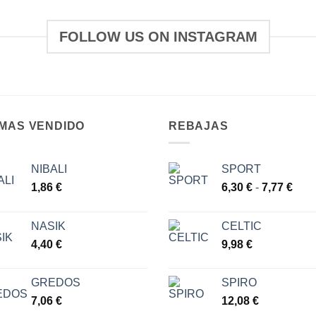
FOLLOW US ON INSTAGRAM
 MAS VENDIDO
REBAJAS
NIBALI
SPORT
Ran
1,86
€
6,30
€
-
7,77
€
de
prec
NASIK
CELTIC
des
4,40
€
9,98
€
6,30
hast
7,77
GREDOS
SPIRO
7,06
€
12,08
€