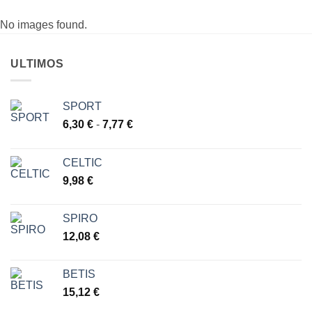
No images found.
ULTIMOS
SPORT
Rango
6,30
€
-
7,77
€
de
precios:
CELTIC
desde
9,98
€
6,30 €
hasta
7,77 €
SPIRO
12,08
€
BETIS
15,12
€