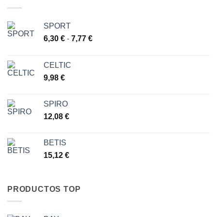
SPORT
Rango
6,30
€
-
7,77
€
de
precios:
CELTIC
desde
9,98
€
6,30 €
hasta
7,77 €
SPIRO
12,08
€
BETIS
15,12
€
PRODUCTOS TOP