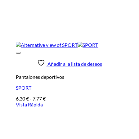
Añadir a la lista de deseos
Pantalones deportivos
SPORT
Rango
6,30
€
-
7,77
€
de
Vista Rápida
precios:
desde
6,30 €
hasta
7,77 €