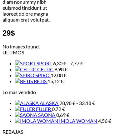
diam nonummy nibh
euismod tincidunt ut
laoreet dolore magna
aliquam erat volutpat.
29$
No images found.
ULTIMOS
Rango
SPORT
6,30
€
-
7,77
€
de
CELTIC
9,98
€
precios:
SPIRO
12,08
€
desde
BETIS
15,12
€
6,30 €
Lo mas vendido
hasta
7,77 €
Rango
ALASKA
28,98
€
-
33,18
€
de
FULER
0,72
€
precios:
SAONA
0,69
€
desde
IMOLA WOMAN
4,56
€
28,98 €
REBAJAS
hasta
33,18 €