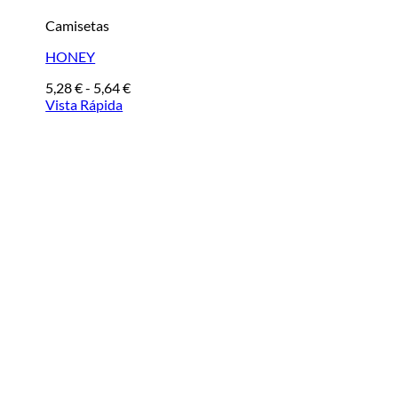
Camisetas
HONEY
Rango
5,28
€
-
5,64
€
de
Vista Rápida
precios:
desde
5,28 €
hasta
5,64 €