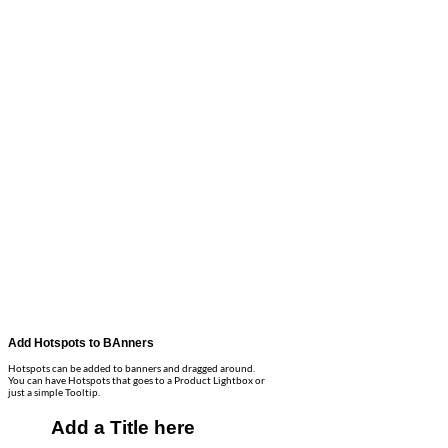
Add Hotspots to BAnners
Hotspots can be added to banners and dragged around.
You can have Hotspots that goes to a Product Lightbox or
just a simple Tooltip.
Add a Title here