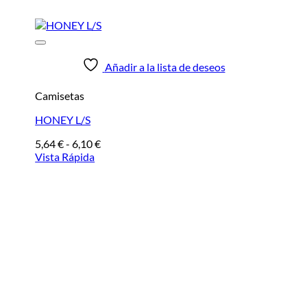
Añadir a la lista de deseos
Camisetas
HONEY L/S
Rango
5,64
€
-
6,10
€
de
Vista Rápida
precios:
desde
5,64 €
hasta
6,10 €