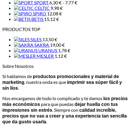
Rango
SPORT
6,30
€
-
7,77
€
de
CELTIC
9,98
€
precios:
SPIRO
12,08
€
desde
BETIS
15,12
€
6,30 €
PRODUCTOS TOP
hasta
7,77 €
SILES
13,50
€
SAKRA
19,00
€
URANUS
1,78
€
MESLER
1,12
€
Sobre Nosotros
Si hablamos de
productos promocionales y material de
, nuestra onda es que
marketing
imprimir sea súper fácil y
.
sin líos
Nos encargamos de todo lo complicado y te damos
los precios
para que puedas
más económicos
dejar huella con tus
. Siempre con
impresiones sin estrés
calidad increíble,
precios que no vas a creer y una experiencia tan sencilla
.
que da gusto usarla