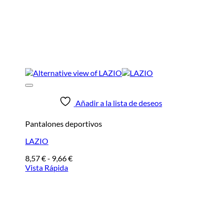
Añadir a la lista de deseos
Pantalones deportivos
LAZIO
Rango
8,57
€
-
9,66
€
de
Vista Rápida
precios:
desde
8,57 €
hasta
9,66 €