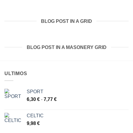
BLOG POST IN A GRID
BLOG POST IN A MASONERY GRID
ULTIMOS
SPORT
Rango
6,30
€
-
7,77
€
de
precios:
CELTIC
desde
9,98
€
6,30 €
hasta