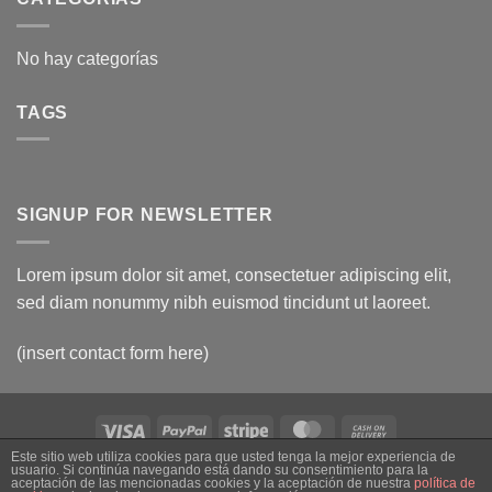
No hay categorías
TAGS
SIGNUP FOR NEWSLETTER
Lorem ipsum dolor sit amet, consectetuer adipiscing elit,
sed diam nonummy nibh euismod tincidunt ut laoreet.
(insert contact form here)
Visa
PayPal
Stripe
MasterCard
Cash
On
Este sitio web utiliza cookies para que usted tenga la mejor experiencia de
usuario. Si continúa navegando está dando su consentimiento para la
SOBRE NOSOTROS
CONTACTO
CONTACT
FAQ
AVISO LEGAL
Delivery
aceptación de las mencionadas cookies y la aceptación de nuestra
política de