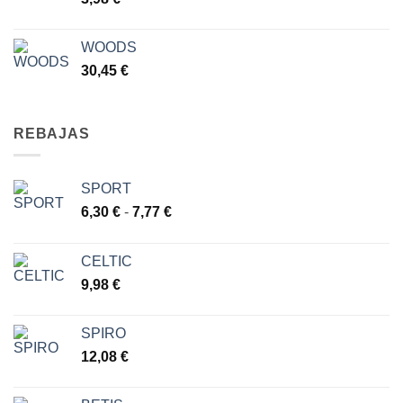
WOODS
30,45
€
REBAJAS
SPORT
Rango
6,30
€
-
7,77
€
de
precios:
CELTIC
desde
9,98
€
6,30 €
hasta
7,77 €
SPIRO
12,08
€