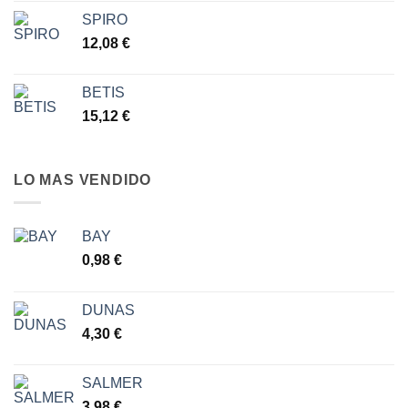
7,77 €
SPIRO
12,08
€
BETIS
15,12
€
LO MAS VENDIDO
BAY
0,98
€
DUNAS
4,30
€
SALMER
3,98
€