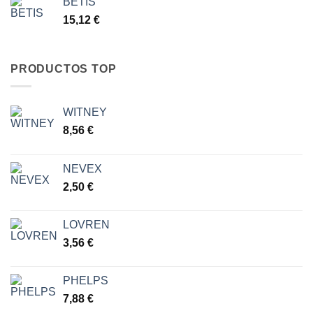
BETIS
15,12
€
PRODUCTOS TOP
WITNEY
8,56
€
NEVEX
2,50
€
LOVREN
3,56
€
PHELPS
7,88
€