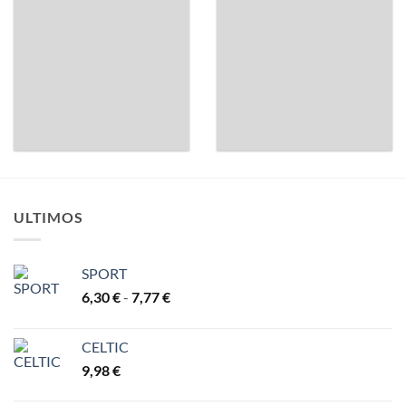
ULTIMOS
SPORT
Rango
6,30
€
-
7,77
€
de
precios:
CELTIC
desde
9,98
€
6,30 €
hasta