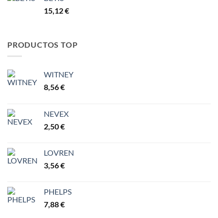
15,12
€
PRODUCTOS TOP
WITNEY
8,56
€
NEVEX
2,50
€
LOVREN
3,56
€
PHELPS
7,88
€