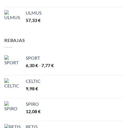
ULMUS
57,33
€
REBAJAS
SPORT
Rango
6,30
€
-
7,77
€
de
precios:
CELTIC
desde
9,98
€
6,30 €
hasta
7,77 €
SPIRO
12,08
€
BETIS