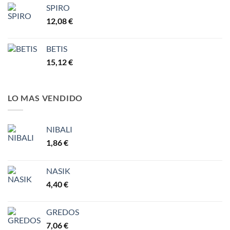
7,77 €
SPIRO
12,08
€
BETIS
15,12
€
LO MAS VENDIDO
NIBALI
1,86
€
NASIK
4,40
€
GREDOS
7,06
€