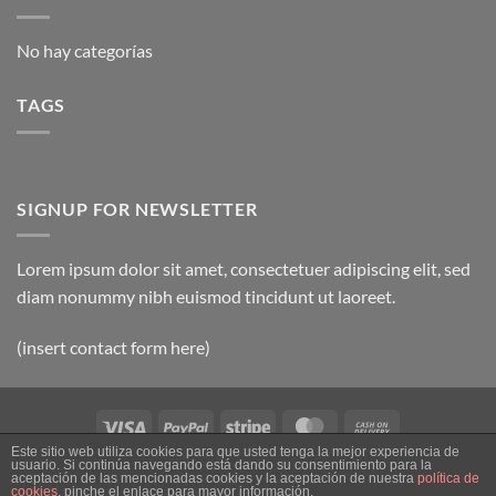
No hay categorías
TAGS
SIGNUP FOR NEWSLETTER
Lorem ipsum dolor sit amet, consectetuer adipiscing elit, sed
diam nonummy nibh euismod tincidunt ut laoreet.
(insert contact form here)
Visa
PayPal
Stripe
MasterCard
Cash
On
Este sitio web utiliza cookies para que usted tenga la mejor experiencia de
usuario. Si continúa navegando está dando su consentimiento para la
SOBRE NOSOTROS
CONTACTO
CONTACT
FAQ
AVISO LEGAL
Delivery
aceptación de las mencionadas cookies y la aceptación de nuestra
política de
cookies
, pinche el enlace para mayor información.