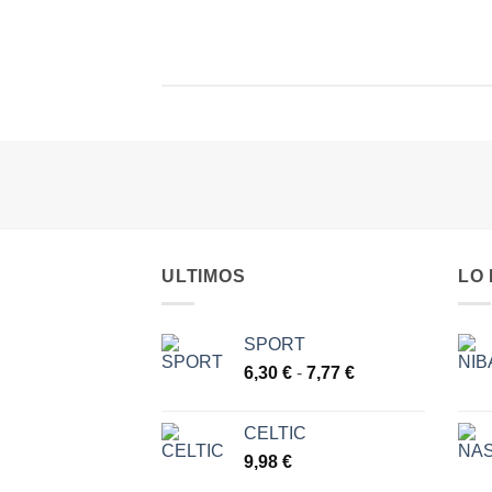
ULTIMOS
LO
SPORT
Rango
6,30
€
-
7,77
€
de
precios:
CELTIC
desde
9,98
€
6,30 €
hasta