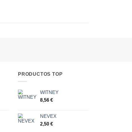
PRODUCTOS TOP
WITNEY
go
8,56
€
ios:
NEVEX
de
2,50
€
 €
a