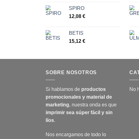
7,77 €
SPIRO
12,08
€
BETIS
15,12
€
SOBRE NOSOTROS
CA
Si hablamos de
productos
No h
promocionales y material de
marketing
, nuestra onda es que
imprimir sea súper fácil y sin
líos
.
Nos encargamos de todo lo