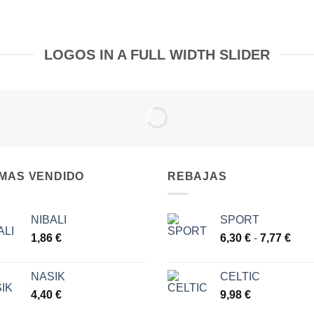
LOGOS IN A FULL WIDTH SLIDER
 MAS VENDIDO
REBAJAS
NIBALI
SPORT
Ran
1,86
€
6,30
€
-
7,77
€
de
prec
NASIK
CELTIC
des
4,40
€
9,98
€
6,30
hast