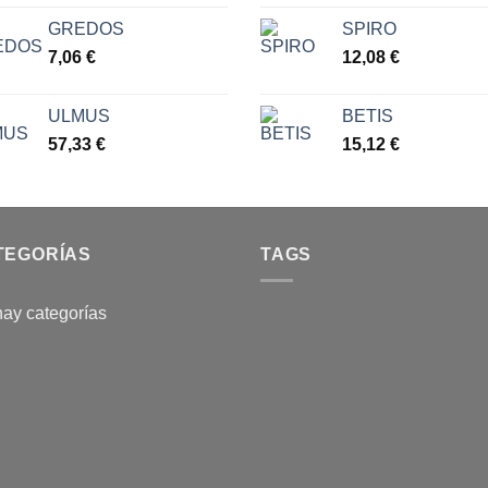
7,77
GREDOS
SPIRO
7,06
€
12,08
€
ULMUS
BETIS
57,33
€
15,12
€
TEGORÍAS
TAGS
ay categorías