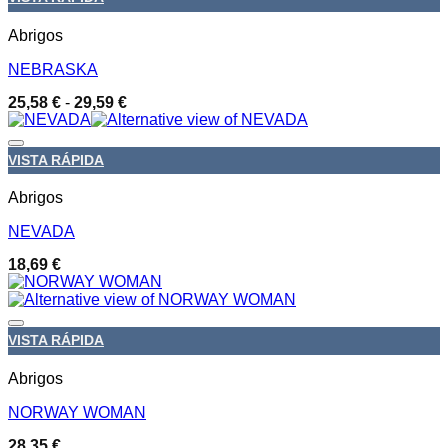
19,85 €
hasta
22,91 €
Abrigos
NEBRASKA
Rango
25,58
€
-
29,59
€
de
precios:
desde
Añadir a la lista de deseos
VISTA RÁPIDA
25,58 €
hasta
29,59 €
Abrigos
NEVADA
18,69
€
Añadir a la lista de deseos
VISTA RÁPIDA
Abrigos
NORWAY WOMAN
28,35
€