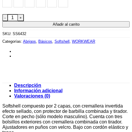
BLANCO PERLA
MARINO
NEGRO
ROJO
ROYAL
VERDE BOTELLA
ANTARTIDA cantidad
Añadir al carrito
SKU:
SS6432
Categorías:
Abrigos
,
Básicos
,
Softshell
,
WORKWEAR
Descripción
Información adicional
Valoraciones (0)
Softshell compuesto por 2 capas, con cremallera invertida
efecto sellado, con protector de barbilla combinada y tirador.
Corte en pecho (sólo modelo masculino). Cuenta con tres
bolsillos exteriores con cremallera combinada con tirador.
Ajustadores en puños con velcro. Bajo con cordón elástico y