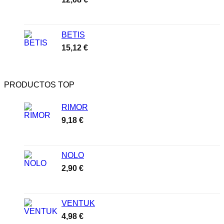
BETIS
15,12
€
PRODUCTOS TOP
RIMOR
9,18
€
NOLO
2,90
€
VENTUK
4,98
€