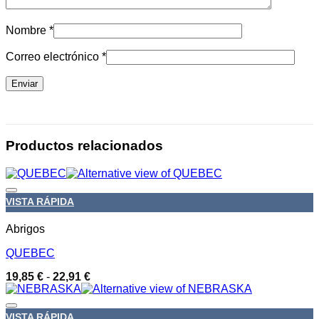
Nombre
*
Correo electrónico
*
Productos relacionados
Añadir a la lista de deseos
VISTA RÁPIDA
Abrigos
QUEBEC
Rango
19,85
€
-
22,91
€
de
precios:
desde
Añadir a la lista de deseos
VISTA RÁPIDA