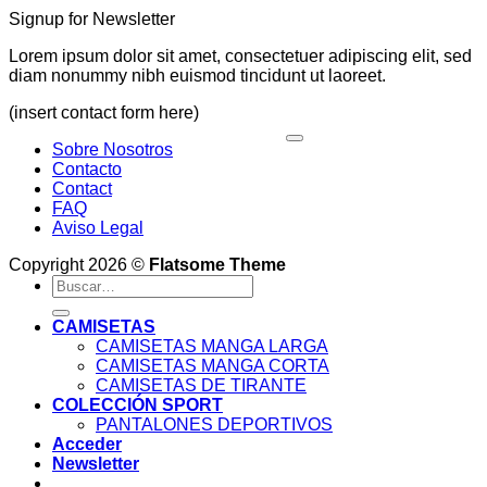
Signup for Newsletter
Lorem ipsum dolor sit amet, consectetuer adipiscing elit, sed
diam nonummy nibh euismod tincidunt ut laoreet.
(insert contact form here)
V
Sobre Nosotros
P
Contacto
S
Contact
M
FAQ
Aviso Legal
D
Copyright 2026 ©
Flatsome Theme
Buscar
por:
CAMISETAS
CAMISETAS MANGA LARGA
CAMISETAS MANGA CORTA
CAMISETAS DE TIRANTE
COLECCIÓN SPORT
PANTALONES DEPORTIVOS
Acceder
Newsletter