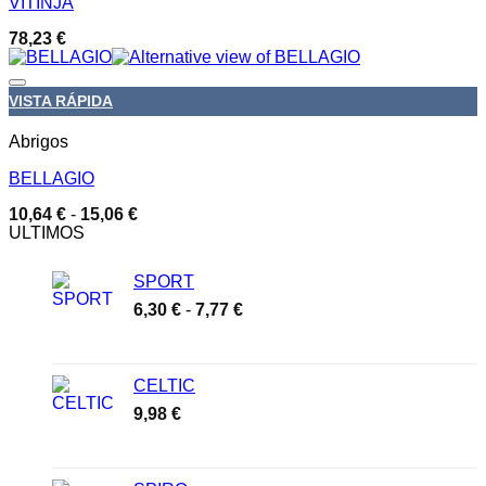
VITINJA
78,23
€
Añadir a la lista de deseos
VISTA RÁPIDA
Abrigos
BELLAGIO
Rango
10,64
€
-
15,06
€
de
ULTIMOS
precios:
desde
SPORT
10,64 €
hasta
Rango
6,30
€
-
7,77
€
15,06 €
de
precios:
desde
CELTIC
6,30 €
9,98
€
hasta
7,77 €