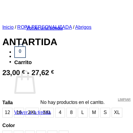
No hay productos en el carrito.
Inicio
/
ROPA PERSONALIZADA
/
Abrigos
Volver a la tienda
ANTARTIDA
0
Carrito
Rango
23,00
-
27,62
€
€
de
precios:
desde
23,00 €
LIMPIAR
No hay productos en el carrito.
Talla
hasta
Volver a la tienda
12
16
2XL
3XL
4
8
L
M
S
XL
27,62 €
Color