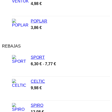
4,98
€
POPLAR
3,86
€
REBAJAS
SPORT
Rango
6,30
€
-
7,77
€
de
precios:
desde
CELTIC
6,30 €
9,98
€
hasta
7,77 €
SPIRO
12,08
€