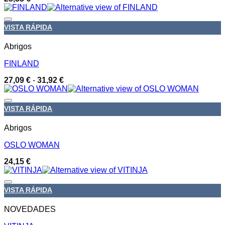
Añadir a la lista de deseos
VISTA RÁPIDA
Abrigos
FINLAND
Rango
27,09
€
-
31,92
€
de
precios:
desde
Añadir a la lista de deseos
VISTA RÁPIDA
27,09 €
hasta
31,92 €
Abrigos
OSLO WOMAN
24,15
€
Añadir a la lista de deseos
VISTA RÁPIDA
NOVEDADES