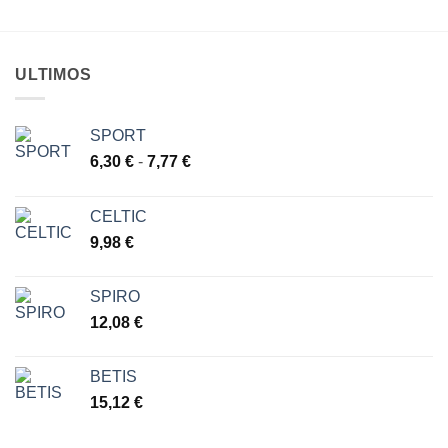
ULTIMOS
SPORT
Rango
6,30
€
-
7,77
€
de
precios:
CELTIC
desde
9,98
€
6,30 €
hasta
7,77 €
SPIRO
12,08
€
BETIS
15,12
€