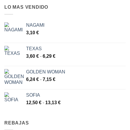
LO MAS VENDIDO
NAGAMI
3,10
€
TEXAS
Rango
3,60
€
-
6,29
€
de
precios:
GOLDEN WOMAN
desde
Rango
6,24
€
-
7,15
€
3,60 €
de
hasta
precios:
6,29 €
SOFIA
desde
Rango
12,50
€
-
13,13
€
6,24 €
de
hasta
precios:
7,15 €
desde
REBAJAS
12,50 €