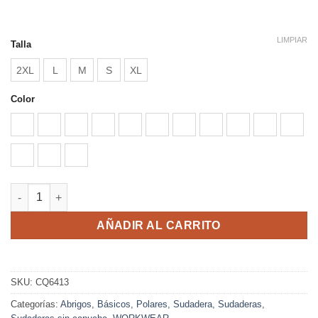
LIMPIAR
Talla
2XL
L
M
S
XL
Color
ARENA
BLANCO
GRANATE
MARINO
NEGRO
NEGRO VIGORE
PLOMO
PURPURA
ROJO
ROSETON
ROYA
ROYAL VIGORE
VERDE BOTELLA
VERDE PINO
ARTIC WOMAN cantidad
AÑADIR AL CARRITO
SKU:
CQ6413
Categorías:
Abrigos
,
Básicos
,
Polares
,
Sudadera
,
Sudaderas
,