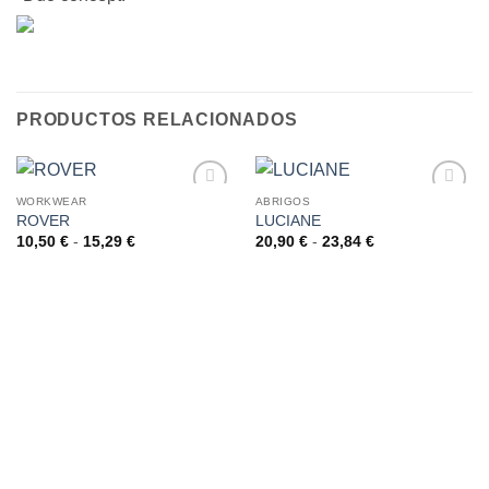
PRODUCTOS RELACIONADOS
WORKWEAR
ABRIGOS
ROVER
LUCIANE
AÑADIR
AÑADIR
A LA
A LA
Rango
Rango
10,50
€
-
15,29
€
20,90
€
-
23,84
€
de
de
LISTA
LISTA
precios:
precios:
DE
DE
desde
desde
DESEOS
DESEOS
10,50 €
20,90 €
hasta
hasta
15,29 €
23,84 €