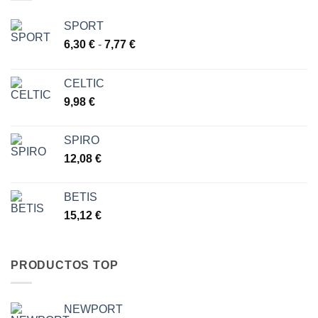
hasta
13,13 €
SPORT
Rango
6,30
€
-
7,77
€
de
precios:
CELTIC
desde
9,98
€
6,30 €
hasta
7,77 €
SPIRO
12,08
€
BETIS
15,12
€
PRODUCTOS TOP
NEWPORT