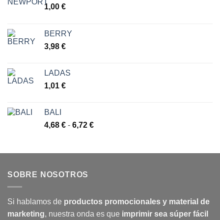
1,00
€
BERRY
3,98
€
LADAS
1,01
€
BALI
Rango
4,68
€
-
6,72
€
de
precios:
desde
4,68 €
SOBRE NOSOTROS
hasta
6,72 €
Si hablamos de
productos promocionales y material de
marketing
, nuestra onda es que
imprimir sea súper fácil