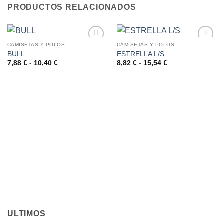
PRODUCTOS RELACIONADOS
CAMISETAS Y POLOS
CAMISETAS Y POLOS
BULL
ESTRELLA L/S
AÑADIR
AÑADIR
A LA
A LA
Rango
Rango
7,88
€
-
10,40
€
8,82
€
-
15,54
€
de
de
LISTA
LISTA
precios:
precios:
DE
DE
desde
desde
DESEOS
DESEOS
7,88 €
8,82 €
hasta
hasta
10,40 €
15,54 €
ULTIMOS