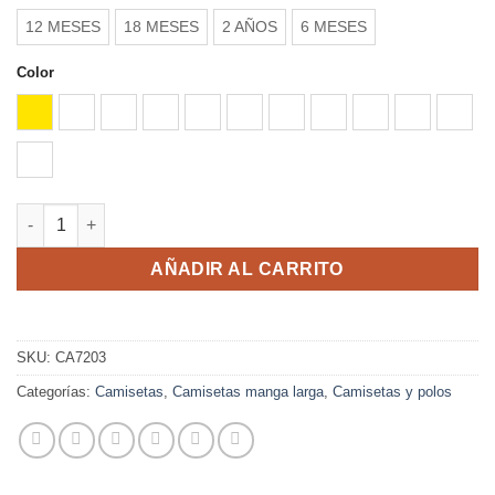
hasta
12 MESES
18 MESES
2 AÑOS
6 MESES
4,56 €
Color
AMARILLO
BLANCO
CELESTE
NARANJA
NEGRO
ROJO
ROSA CLARO
ROSETON
ROYAL
TURQUES
VERD
VERDE OASIS
BABY L/S cantidad
AÑADIR AL CARRITO
SKU:
CA7203
Categorías:
Camisetas
,
Camisetas manga larga
,
Camisetas y polos