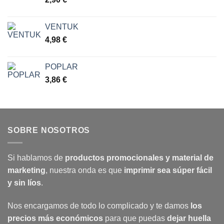
VENTUK
4,98
€
POPLAR
3,86
€
SOBRE NOSOTROS
Si hablamos de
productos promocionales y material de
marketing
, nuestra onda es que
imprimir sea súper fácil
y sin líos
.
Nos encargamos de todo lo complicado y te damos
los
precios más económicos
para que puedas
dejar huella