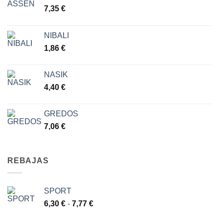
7,35
€
NIBALI
1,86
€
NASIK
4,40
€
GREDOS
7,06
€
REBAJAS
SPORT
Rango
6,30
€
-
7,77
€
de