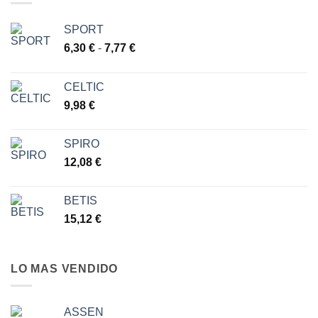
SPORT
Rango
6,30
€
-
7,77
€
de
precios:
CELTIC
desde
9,98
€
6,30 €
hasta
7,77 €
SPIRO
12,08
€
BETIS
15,12
€
LO MAS VENDIDO
ASSEN