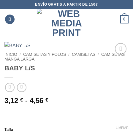
Saltar
ENVÍO GRATIS A PARTIR DE 150€
al
contenido
0
INICIO
/
CAMISETAS Y POLOS
/
CAMISETAS
/
CAMISETAS
MANGA LARGA
AÑADIR
BABY L/S
A LA
LISTA
DE
DESEOS
Rango
3,12
-
4,56
€
€
de
precios:
desde
3,12 €
LIMPIAR
Talla