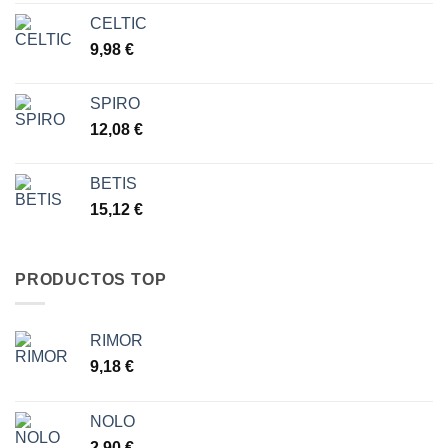
precios:
CELTIC
desde
9,98
€
6,30 €
hasta
7,77 €
SPIRO
12,08
€
BETIS
15,12
€
PRODUCTOS TOP
RIMOR
9,18
€
NOLO
2,90
€