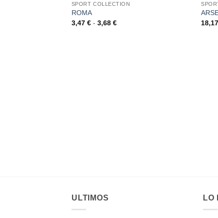
SPORT COLLECTION
SPOR
ROMA
ARS
AÑADIR
Rango
3,47
€
-
3,68
€
18,1
A LA
de
LISTA
precios:
DE
desde
DESEOS
3,47 €
hasta
3,68 €
ULTIMOS
LO