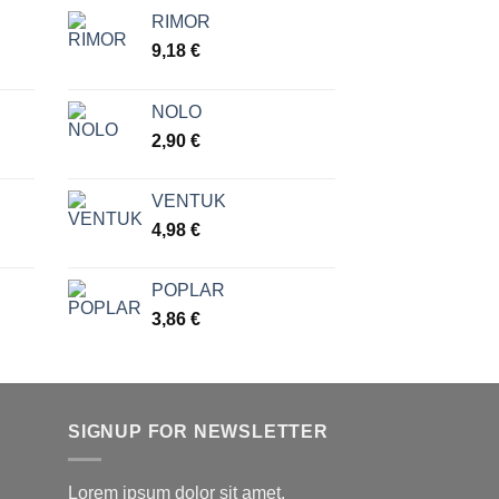
RIMOR
go
9,18
€
ios:
NOLO
de
2,90
€
 €
a
 €
VENTUK
4,98
€
POPLAR
3,86
€
SIGNUP FOR NEWSLETTER
Lorem ipsum dolor sit amet,