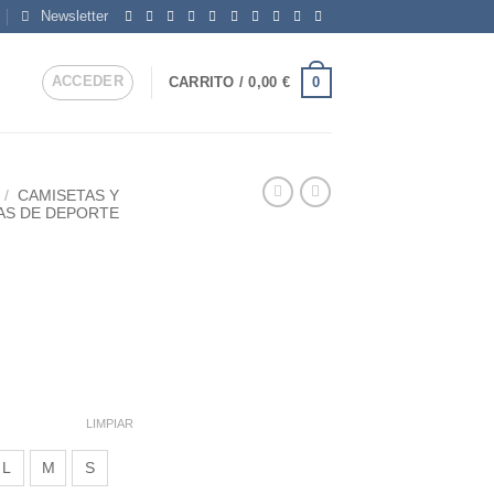
Newsletter
ACCEDER
0
CARRITO /
0,00
€
/
CAMISETAS Y
AS DE DEPORTE
o
os:
e
€
LIMPIAR
L
M
S
€