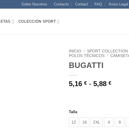
Sobre Nosotros
Contacto
Contact
FAQ
Aviso Legal
SETAS
COLECCIÓN SPORT
INICIO
/
SPORT COLLECTION
POLOS TÉCNICOS
/
CAMISET
BUGATTI
AÑADIR
A LA
LISTA
Rang
5,16
-
5,88
€
€
DE
de
DESEOS
preci
desd
5,16 
Talla
hasta
12
16
2XL
4
8
5,88 