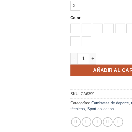
XL
Color
AMARILLO FLUOR/ NEGRO
BLANCO/NEGRO
BLANCO/ROJO
BLANCO/R
BLAN
VERDE FLUOR/MARINO
VERDE HELECHO/NEG
BUGATTI cantidad
AÑADIR AL CA
SKU:
CA6399
Categorías:
Camisetas de deporte
,
técnicos
,
Sport collection