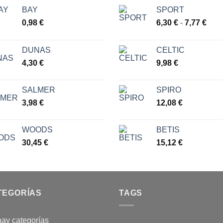
BAY
SPORT
Ran
0,98
€
6,30
€
-
7,77
€
de
prec
DUNAS
CELTIC
des
4,30
€
9,98
€
6,30
hast
7,77
SALMER
SPIRO
3,98
€
12,08
€
WOODS
BETIS
30,45
€
15,12
€
TEGORÍAS
TAGS
ay categorías