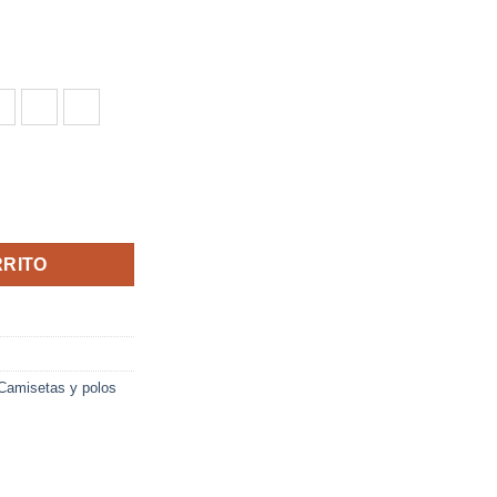
OYAL
CO/VERDE HELECHO
FUCSIA/NEGRO
NARANJA FLUOR/NEGRO
NEGRO/BLANCO
RO
RRITO
Camisetas y polos