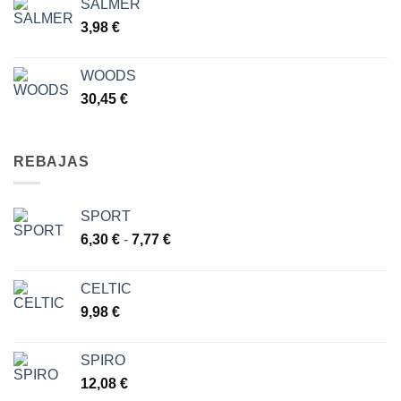
SALMER
3,98
€
WOODS
30,45
€
REBAJAS
SPORT
Rango
6,30
€
-
7,77
€
de
precios:
CELTIC
desde
9,98
€
6,30 €
hasta
7,77 €
SPIRO
12,08
€