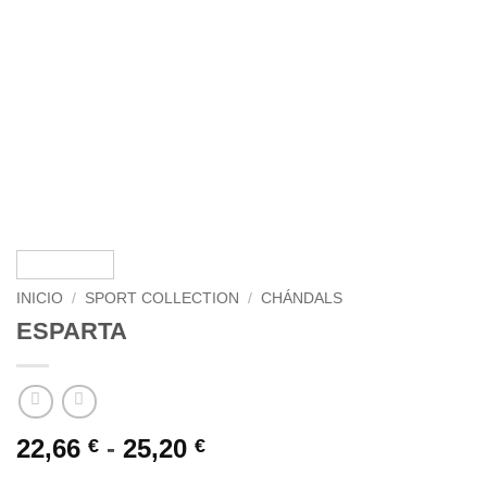
INICIO
/
SPORT COLLECTION
/
CHÁNDALS
ESPARTA
Rango
22,66
-
25,20
€
€
de