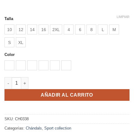
precios:
desde
22,66 €
LIMPIAR
Talla
hasta
10
12
14
16
2XL
4
6
8
L
M
25,20 €
S
XL
Color
BLANCO/MARINO
CELESTE/MARINO
LIMA/MARINO
NARANJA/MARINO
ROJO/MARINO
ROYAL/MARINO
ESPARTA cantidad
AÑADIR AL CARRITO
SKU:
CH0338
Categorías:
Chándals
,
Sport collection