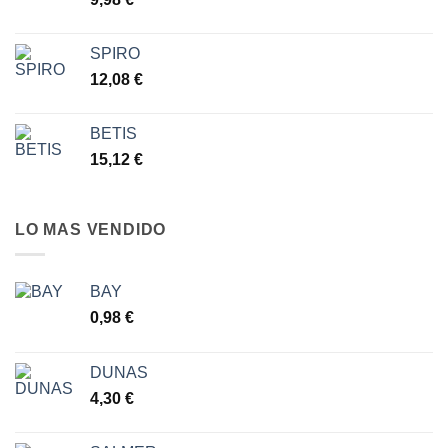
6,30 €
hasta
7,77 €
SPIRO
12,08
€
BETIS
15,12
€
LO MAS VENDIDO
BAY
0,98
€
DUNAS
4,30
€