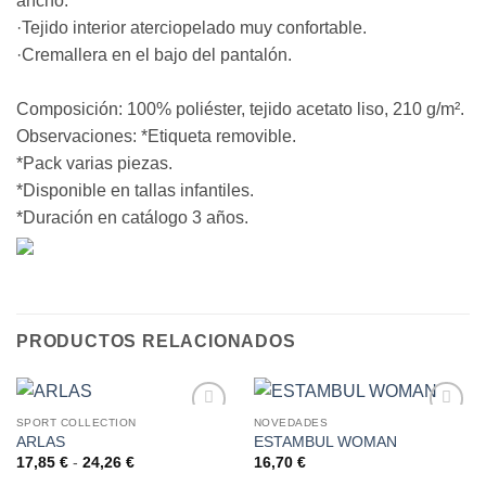
ancho.
·Tejido interior aterciopelado muy confortable.
·Cremallera en el bajo del pantalón.
Composición: 100% poliéster, tejido acetato liso, 210 g/m².
Observaciones: *Etiqueta removible.
*Pack varias piezas.
*Disponible en tallas infantiles.
*Duración en catálogo 3 años.
PRODUCTOS RELACIONADOS
SPORT COLLECTION
NOVEDADES
ARLAS
ESTAMBUL WOMAN
AÑADIR
AÑADIR
A LA
A LA
Rango
17,85
€
-
24,26
€
16,70
€
de
LISTA
LISTA