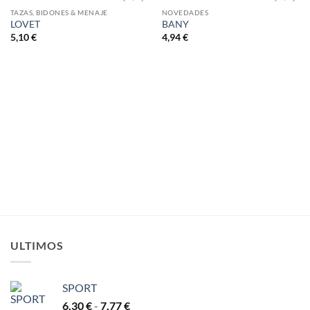
TAZAS, BIDONES & MENAJE
NOVEDADES
LOVET
BANY
AÑADIR
AÑADIR
A LA
A LA
5,10
€
4,94
€
LISTA
LISTA
DE
DE
DESEOS
DESEOS
ULTIMOS
SPORT
Rango
6,30
€
-
7,77
€