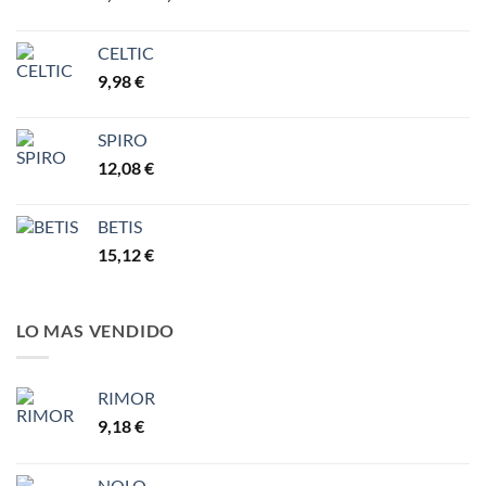
de
precios:
CELTIC
desde
9,98
€
6,30 €
hasta
7,77 €
SPIRO
12,08
€
BETIS
15,12
€
LO MAS VENDIDO
RIMOR
9,18
€
NOLO