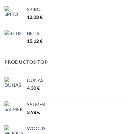
7,77 €
SPIRO
12,08
€
BETIS
15,12
€
PRODUCTOS TOP
DUNAS
4,30
€
SALMER
3,98
€
WOODS