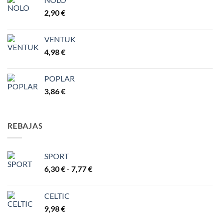
2,90
€
VENTUK
4,98
€
POPLAR
3,86
€
REBAJAS
SPORT
Rango
6,30
€
-
7,77
€
de
precios:
CELTIC
desde
9,98
€
6,30 €
hasta