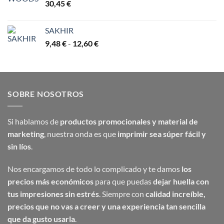
30,45
€
SAKHIR
Rango
9,48
€
-
12,60
€
de
precios:
desde
9,48 €
SOBRE NOSOTROS
hasta
12,60 €
Si hablamos de
productos promocionales y material de
marketing
, nuestra onda es que
imprimir sea súper fácil y
sin líos
.
Nos encargamos de todo lo complicado y te damos
los
precios más económicos
para que puedas
dejar huella con
tus impresiones sin estrés
. Siempre con
calidad increíble,
precios que no vas a creer y una experiencia tan sencilla
que da gusto usarla
.