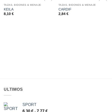
TAZAS, BIDONES & MENAJE
TAZAS, BIDONES & MENAJE
KEILA
CARDIF
AÑADIR
AÑADIR
A LA
A LA
8,10
€
2,84
€
LISTA
LISTA
DE
DE
DESEOS
DESEOS
ULTIMOS
SPORT
Rango
6,30
€
-
7,77
€