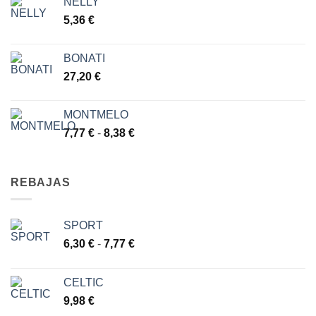
NELLY
5,36
€
BONATI
27,20
€
MONTMELO
Rango
7,77
€
-
8,38
€
de
precios:
desde
REBAJAS
7,77 €
hasta
8,38 €
SPORT
Rango
6,30
€
-
7,77
€
de
precios:
CELTIC
desde
9,98
€
6,30 €