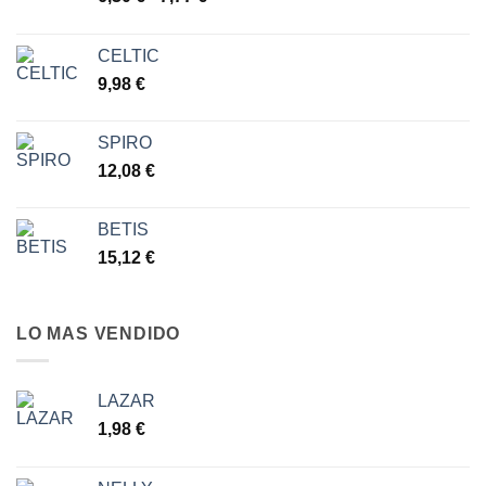
de
precios:
CELTIC
desde
9,98
€
6,30 €
hasta
7,77 €
SPIRO
12,08
€
BETIS
15,12
€
LO MAS VENDIDO
LAZAR
1,98
€