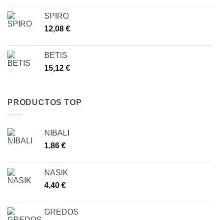
hasta
7,77 €
SPIRO
12,08
€
BETIS
15,12
€
PRODUCTOS TOP
NIBALI
1,86
€
NASIK
4,40
€
GREDOS