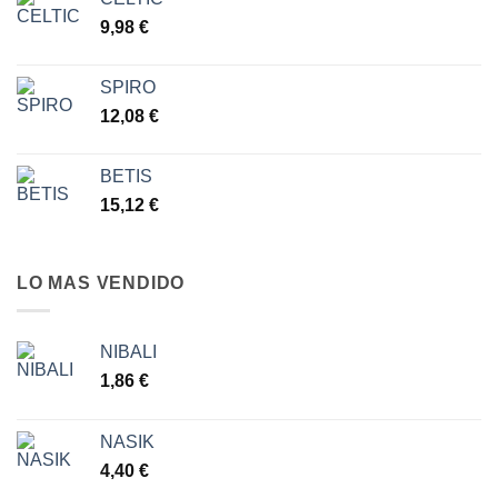
desde
9,98
€
6,30 €
hasta
7,77 €
SPIRO
12,08
€
BETIS
15,12
€
LO MAS VENDIDO
NIBALI
1,86
€
NASIK
4,40
€