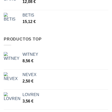
12,08
€
BETIS
15,12
€
PRODUCTOS TOP
WITNEY
8,56
€
NEVEX
2,50
€
LOVREN
3,56
€