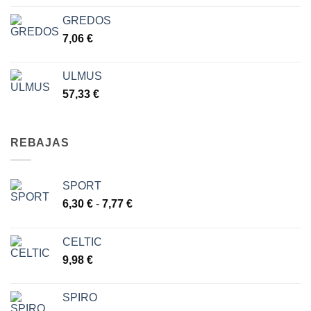
GREDOS
7,06
€
ULMUS
57,33
€
REBAJAS
SPORT
Rango
6,30
€
-
7,77
€
de
precios:
CELTIC
desde
9,98
€
6,30 €
hasta
7,77 €
SPIRO