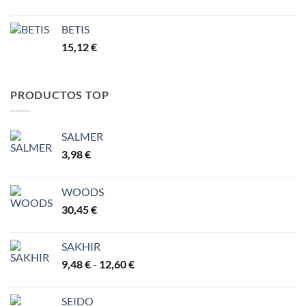
BETIS
15,12
€
PRODUCTOS TOP
SALMER
3,98
€
WOODS
30,45
€
SAKHIR
Rango
9,48
€
-
12,60
€
de
precios:
SEIDO