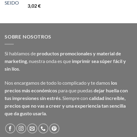
desde
3,02
€
9,48 €
hasta
12,60 €
SOBRE NOSOTROS
Si hablamos de
productos promocionales y material de
marketing
, nuestra onda es que
imprimir sea súper fácil y
sin líos
.
Nos encargamos de todo lo complicado y te damos
los
precios más económicos
para que puedas
dejar huella con
tus impresiones sin estrés
. Siempre con
calidad increíble,
precios que no vas a creer y una experiencia tan sencilla
que da gusto usarla
.