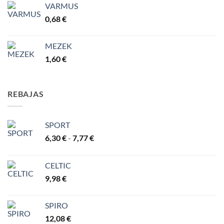
VARMUS
0,68
€
MEZEK
1,60
€
REBAJAS
SPORT
Rango
6,30
€
-
7,77
€
de
precios:
CELTIC
desde
9,98
€
6,30 €
hasta
7,77 €
SPIRO
12,08
€