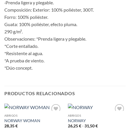
·Prenda ligera y plegable.
Composición: Exterior: 100% poliéster, 300T.
Forro: 100% poliéster.
Guata: 100% poliéster, efecto pluma.
290 g/m².
Observaciones: *Prenda ligera y plegable.
*Corte entallado.
*Resistente al agua.
*A prueba de viento.
*Dúo concept.
PRODUCTOS RELACIONADOS
ABRIGOS
ABRIGOS
NORWAY WOMAN
NORWAY
AÑADIR
AÑADIR
A LA
A LA
Rango
28,35
€
26,25
€
-
31,50
€
de