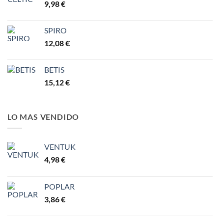
9,98
€
6,30 €
hasta
7,77 €
SPIRO
12,08
€
BETIS
15,12
€
LO MAS VENDIDO
VENTUK
4,98
€
POPLAR
3,86
€