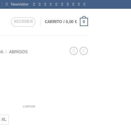
Newsletter
ACCEDER
0
CARRITO /
0,00
€
DA
/
ABRIGOS
ngo
cios:
sde
53 €
LIMPIAR
sta
XL
09 €