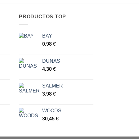
des
16,
has
17,
PRODUCTOS TOP
BAY
go
0,98
€
ios:
DUNAS
de
4,30
€
 €
a
 €
SALMER
3,98
€
WOODS
30,45
€