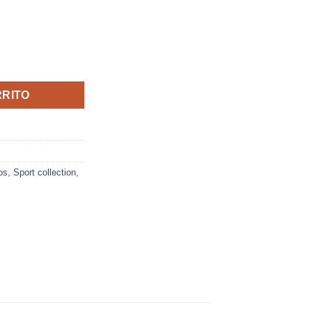
VIGORE
OMO
/NEGRO
RRITO
os
,
Sport collection
,