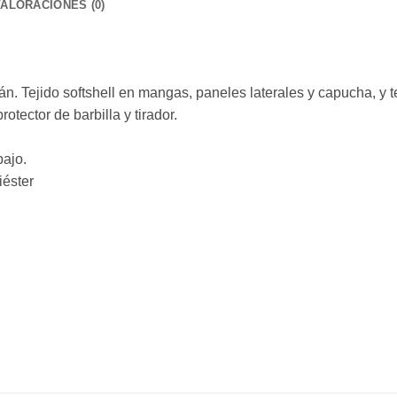
VALORACIONES (0)
án. Tejido softshell en mangas, paneles laterales y capucha, y t
otector de barbilla y tirador.
bajo.
iéster