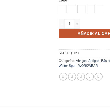
Color
BORGOÑA/NEGRO
MARINO/ROYAL
NEGRO/NEGRO 
NEGRO/PL
ROJO
MINSK cantidad
AÑADIR AL CA
SKU:
CQ1120
Categorías:
Abrigos
,
Abrigos
,
Básic
Winter Sport
,
WORKWEAR