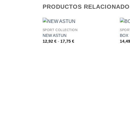
PRODUCTOS RELACIONADO
SPORT COLLECTION
SPOR
NEW ASTUN
BOX
AÑADIR
Rango
12,92
€
-
17,75
€
14,4
A LA
de
LISTA
precios:
DE
desde
DESEOS
12,92 €
hasta
17,75 €