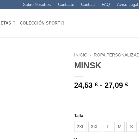
Sobre Nosotros
Contacto
Contact
FAQ
Aviso Legal
SETAS
COLECCIÓN SPORT
INICIO
/
ROPA PERSONALIZA
MINSK
AÑADIR
A LA
Ra
24,53
-
27,09
€
€
LISTA
de
DE
pre
DESEOS
de
24,
Talla
ha
2XL
3XL
L
M
S
27,