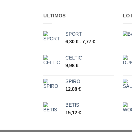
ULTIMOS
LO
SPORT
Rango
6,30
€
-
7,77
€
de
precios:
CELTIC
desde
9,98
€
6,30 €
hasta
7,77 €
SPIRO
12,08
€
BETIS
15,12
€