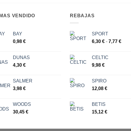
 MAS VENDIDO
REBAJAS
BAY
SPORT
Ran
0,98
€
6,30
€
-
7,77
€
de
prec
DUNAS
CELTIC
des
4,30
€
9,98
€
6,30
hast
7,77
SALMER
SPIRO
3,98
€
12,08
€
WOODS
BETIS
30,45
€
15,12
€