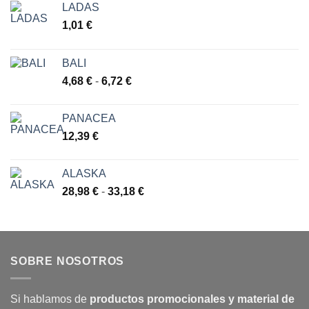
LADAS
1,01
€
BALI
Rango
4,68
€
-
6,72
€
de
precios:
PANACEA
desde
12,39
€
4,68 €
hasta
6,72 €
ALASKA
Rango
28,98
€
-
33,18
€
de
precios:
desde
28,98 €
SOBRE NOSOTROS
hasta
33,18 €
Si hablamos de
productos promocionales y material de