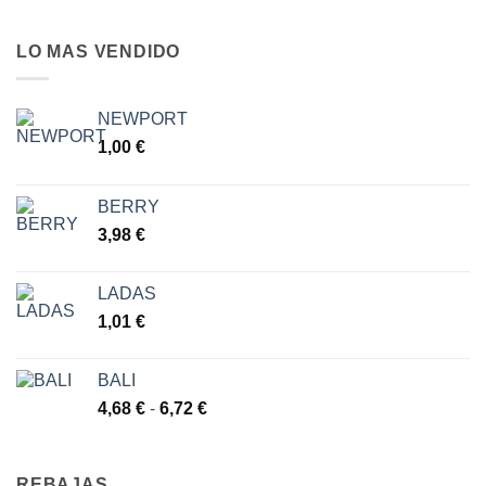
LO MAS VENDIDO
NEWPORT
1,00
€
BERRY
3,98
€
LADAS
1,01
€
BALI
Rango
4,68
€
-
6,72
€
de
precios:
desde
REBAJAS