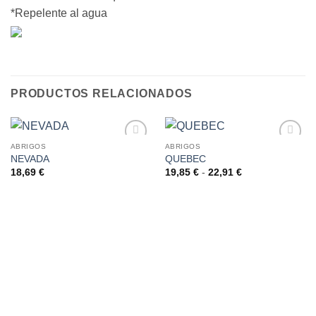
*Repelente al agua
PRODUCTOS RELACIONADOS
ABRIGOS
ABRIGOS
NEVADA
QUEBEC
AÑADIR
AÑADIR
A LA
A LA
Rango
18,69
€
19,85
€
-
22,91
€
de
LISTA
LISTA
precios:
DE
DE
desde
DESEOS
DESEOS
19,85 €
hasta
22,91 €