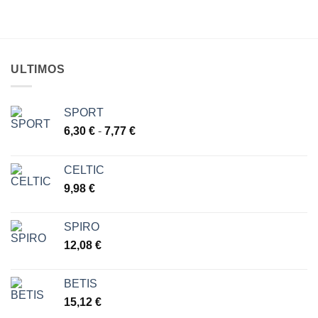
ULTIMOS
SPORT
Rango
6,30
€
-
7,77
€
de
precios:
CELTIC
desde
9,98
€
6,30 €
hasta
7,77 €
SPIRO
12,08
€
BETIS
15,12
€