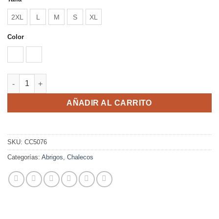
2XL
L
M
S
XL
Color
NEGRO
VERDE MILITAR
REINE cantidad
AÑADIR AL CARRITO
SKU:
CC5076
Categorías:
Abrigos
,
Chalecos