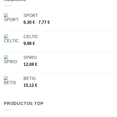
4,68 €
hasta
6,72 €
SPORT
Rango
6,30
€
-
7,77
€
de
precios:
CELTIC
desde
9,98
€
6,30 €
hasta
7,77 €
SPIRO
12,08
€
BETIS
15,12
€
PRODUCTOS TOP