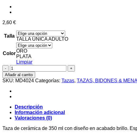
2,60
€
Talla
TALLA ÚNICA ADULTO
ORO
Color
PLATA
Limpiar
ZALA
cantidad
Añadir al carrito
SKU:
MD4024
Categorías:
Tazas
,
TAZAS, BIDONES & MEN
Descripción
Información adicional
Valoraciones (0)
Taza de cerámica de 350 ml con diseño en acabado brillo. Espe