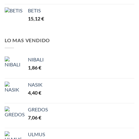
BETIS
15,12
€
LO MAS VENDIDO
NIBALI
1,86
€
NASIK
4,40
€
GREDOS
7,06
€
ULMUS