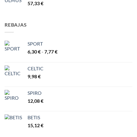
57,33
€
REBAJAS
SPORT
Rango
6,30
€
-
7,77
€
de
precios:
CELTIC
desde
9,98
€
6,30 €
hasta
7,77 €
SPIRO
12,08
€
BETIS
15,12
€