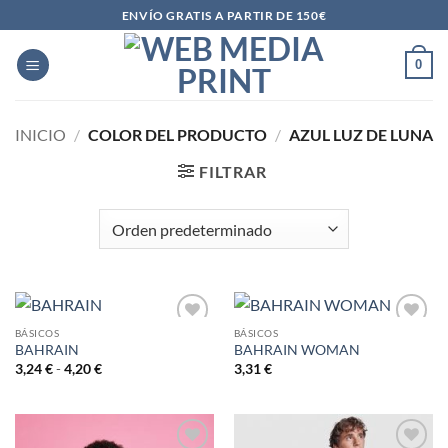
Saltar
ENVÍO GRATIS A PARTIR DE 150€
al
contenido
0
INICIO
/
COLOR DEL PRODUCTO
/
AZUL LUZ DE LUNA
FILTRAR
BÁSICOS
BÁSICOS
BAHRAIN
BAHRAIN WOMAN
AÑADIR
AÑADIR
A LA
A LA
Rango
3,24
€
-
4,20
€
3,31
€
de
LISTA
LISTA
precios:
DE
DE
desde
DESEOS
DESEOS
3,24 €
hasta
4,20 €