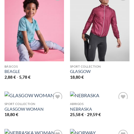
AÑADIR
AÑADIR
A LA
A LA
LISTA
LISTA
DE
DE
DESEOS
DESEOS
BÁSICOS
SPORT COLLECTION
BEAGLE
GLASGOW
Rango
2,88
€
-
5,78
€
18,80
€
de
precios:
desde
2,88 €
hasta
5,78 €
SPORT COLLECTION
ABRIGOS
GLASGOW WOMAN
NEBRASKA
AÑADIR
AÑADIR
A LA
A LA
Rango
18,80
€
25,58
€
-
29,59
€
de
LISTA
LISTA
precios:
DE
DE
desde
DESEOS
DESEOS
25,58 €
hasta