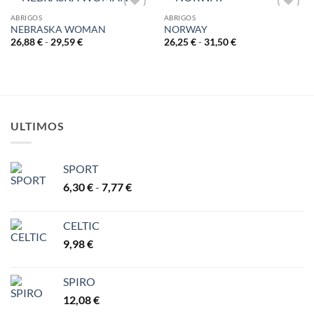
29,59 €
ABRIGOS
ABRIGOS
NEBRASKA WOMAN
NORWAY
AÑADIR
AÑADIR
A LA
A LA
Rango
Rango
26,88
€
-
29,59
€
26,25
€
-
31,50
€
de
de
LISTA
LISTA
precios:
precios:
DE
DE
desde
desde
DESEOS
DESEOS
26,88 €
26,25 €
hasta
hasta
29,59 €
31,50 €
ULTIMOS
SPORT
Rango
6,30
€
-
7,77
€
de
precios:
CELTIC
desde
9,98
€
6,30 €
hasta
7,77 €
SPIRO
12,08
€