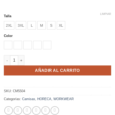
precios:
desde
12,48 €
LIMPIAR
Talla
hasta
2XL
3XL
L
M
S
XL
18,54 €
Color
AZULINA
BLANCO
GRANATE
MARINO
NEGRO
AIFOS L/S cantidad
AÑADIR AL CARRITO
SKU:
CM5504
Categorías:
Camisas
,
HORECA
,
WORKWEAR