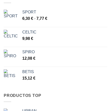
27,22 €
hasta
29,40 €
SPORT
Rango
6,30
€
-
7,77
€
de
precios:
CELTIC
desde
9,98
€
6,30 €
hasta
7,77 €
SPIRO
12,08
€
BETIS
15,12
€
PRODUCTOS TOP
URBAN