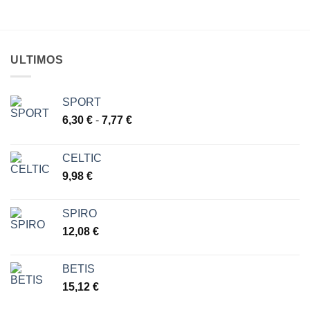
ULTIMOS
SPORT
Rango
6,30
€
-
7,77
€
de
precios:
CELTIC
desde
9,98
€
6,30 €
hasta
7,77 €
SPIRO
12,08
€
BETIS
15,12
€