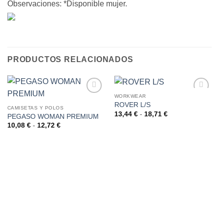
Observaciones: *Disponible mujer.
PRODUCTOS RELACIONADOS
WORKWEAR
ROVER L/S
AÑADIR
AÑADIR
CAMISETAS Y POLOS
A LA
A LA
Rango
13,44
€
-
18,71
€
PEGASO WOMAN PREMIUM
de
LISTA
LISTA
Rango
10,08
€
-
12,72
€
precios:
DE
DE
de
desde
precios:
DESEOS
DESEOS
13,44 €
desde
hasta
10,08 €
18,71 €
hasta
12,72 €