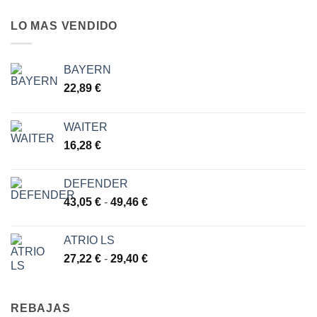
LO MAS VENDIDO
BAYERN
22,89
€
WAITER
16,28
€
DEFENDER
Rango
43,05
€
-
49,46
€
de
precios:
ATRIO LS
desde
Rango
27,22
€
-
29,40
€
43,05 €
de
hasta
precios:
49,46 €
desde
REBAJAS