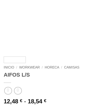
INICIO
/
WORKWEAR
/
HORECA
/
CAMISAS
AIFOS L/S
Rango
12,48
-
18,54
€
€
de