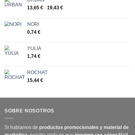
Rango
13,65
€
-
19,43
€
de
precios:
NORI
desde
0,74
€
13,65 €
hasta
19,43 €
YULIA
1,74
€
ROCHAT
15,44
€
SOBRE NOSOTROS
Si hablamos de
productos promocionales y material de
marketing
, nuestra onda es que
imprimir sea súper fácil