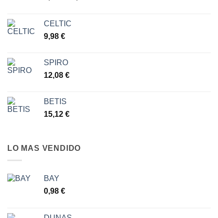
de
precios:
CELTIC
desde
9,98
€
6,30 €
hasta
7,77 €
SPIRO
12,08
€
BETIS
15,12
€
LO MAS VENDIDO
BAY
0,98
€
DUNAS