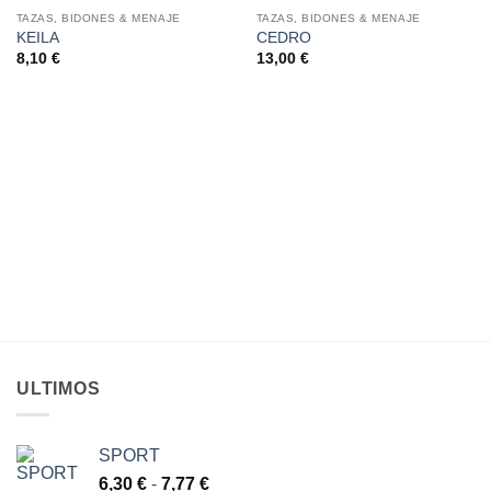
TAZAS, BIDONES & MENAJE
TAZAS, BIDONES & MENAJE
KEILA
CEDRO
AÑADIR
AÑADIR
A LA
A LA
8,10
€
13,00
€
LISTA
LISTA
DE
DE
DESEOS
DESEOS
ULTIMOS
SPORT
Rango
6,30
€
-
7,77
€