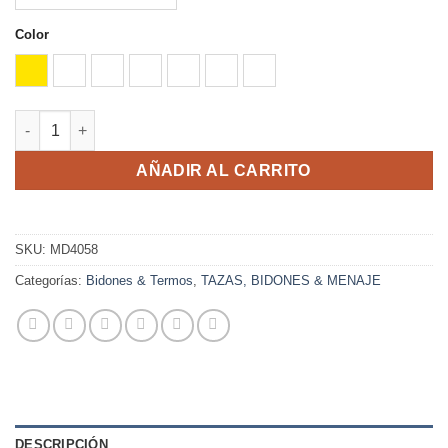
Color
AMARILLO
BLANCO
NEGRO
PLATA
ROJO
ROYAL
VERDE HELECHO
CHITO cantidad
AÑADIR AL CARRITO
SKU:
MD4058
Categorías:
Bidones & Termos
,
TAZAS, BIDONES & MENAJE
DESCRIPCIÓN