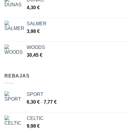
4,30
€
SALMER
3,98
€
WOODS
30,45
€
REBAJAS
SPORT
Rango
6,30
€
-
7,77
€
de
precios:
CELTIC
desde
9,98
€
6,30 €
hasta