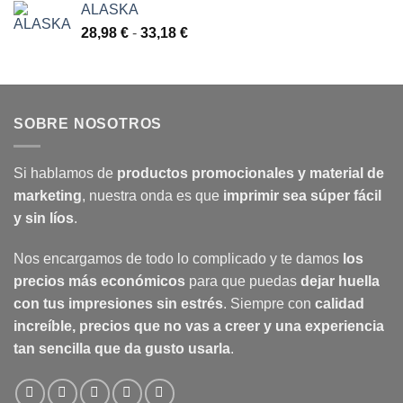
6,72 €
ALASKA
Rango
28,98
€
-
33,18
€
de
precios:
desde
28,98 €
SOBRE NOSOTROS
hasta
33,18 €
Si hablamos de
productos promocionales y material de
marketing
, nuestra onda es que
imprimir sea súper fácil
y sin líos
.
Nos encargamos de todo lo complicado y te damos
los
precios más económicos
para que puedas
dejar huella
con tus impresiones sin estrés
. Siempre con
calidad
increíble, precios que no vas a creer y una experiencia
tan sencilla que da gusto usarla
.