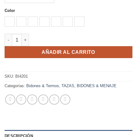
7,60 €
Color
BLANCO
NEGRO
PLATA
ROJO
ROYAL
ROYAL CLARO
VERDE HELECHO
TISET cantidad
AÑADIR AL CARRITO
SKU:
BI4201
Categorías:
Bidones & Termos
,
TAZAS, BIDONES & MENAJE
DESCRIPCIÓN