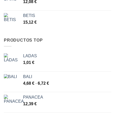
12,08
€
BETIS
15,12
€
PRODUCTOS TOP
LADAS
1,01
€
BALI
Rango
4,68
€
-
6,72
€
de
precios:
PANACEA
desde
12,39
€
4,68 €
hasta