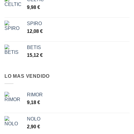
desde
9,98
€
6,30 €
hasta
7,77 €
SPIRO
12,08
€
BETIS
15,12
€
LO MAS VENDIDO
RIMOR
9,18
€
NOLO
2,90
€