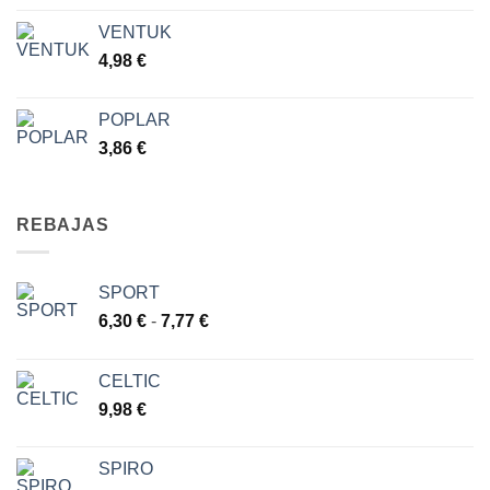
VENTUK
4,98
€
POPLAR
3,86
€
REBAJAS
SPORT
Rango
6,30
€
-
7,77
€
de
precios:
CELTIC
desde
9,98
€
6,30 €
hasta
7,77 €
SPIRO