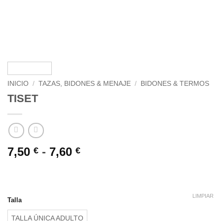
INICIO
/
TAZAS, BIDONES & MENAJE
/
BIDONES & TERMOS
TISET
Rango
7,50
-
7,60
€
€
de
precios:
desde
7,50 €
LIMPIAR
Talla
hasta
TALLA ÚNICA ADULTO